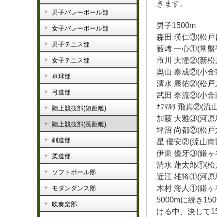
きます。
男子バレーボール部
男子1500m
女子バレーボール部
森田 瑛仁③(松戸四)
男子テニス部
薮﨑 一心①(常盤平)
市川 大惺②(新松戸南
女子テニス部
奥山 泰成②(小金南)
卓球部
清水 康佑②(松戸六)
弓道部
武田 奈流②(小金南)
ﾅﾌﾏﾙﾘ 飛真②(流山
陸上競技部(短距離)
加藤 大雅③(河原塚)
陸上競技部(長距離)
坪沼 尚都②(松戸六)
剣道部
星 優安②(流山南部)
伊東 優牙③(鎌ヶ谷四
柔道部
清水 蓮太郎①(松戸六
ソフトボール部
近江 雄将①(河原塚)
木村 海人①(鎌ヶ谷五
モダンダンス部
5000mに続き
吹奏楽部
ける中、決して1