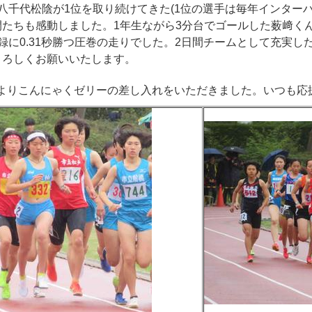
八千代松陰が1位を取り続けてきた(1位の選手は毎年インター
間たちも感動しました。1年生ながら3分台でゴールした薮﨑く
録に0.31秒勝つ圧巻の走りでした。2日間チームとして充実
よろしくお願いいたします。
様よりこんにゃくゼリーの差し入れをいただきました。いつも応