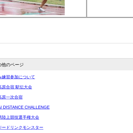
の他のページ
み練習参加について
高原合宿 駅伝大会
高原一次合宿
 DISTANCE CHALLENGE
県陸上競技選手権大会
ジードリンクモンスター