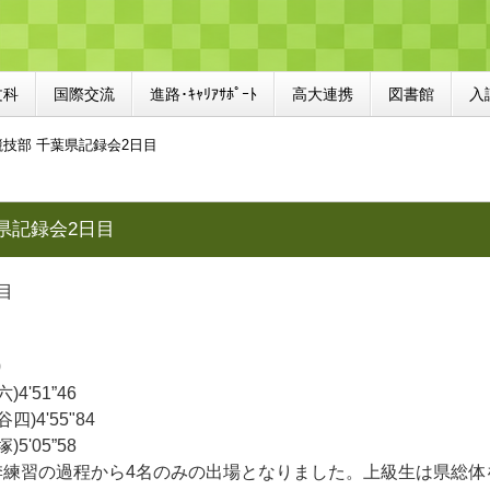
文科
国際交流
進路･ｷｬﾘｱｻﾎﾟｰﾄ
高大連携
図書館
入
技部 千葉県記録会2日目
県記録会2日目
目
0
4'51”46
)4'55"84
5'05”58
季練習の過程から4名のみの出場となりました。上級生は県総体