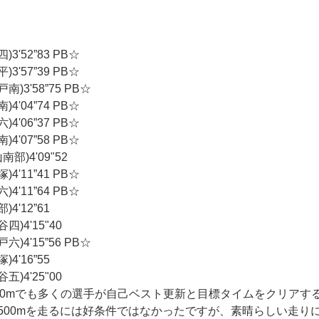
3'52”83 PB☆
3'57”39 PB☆
)3'58”75 PB☆
4'04”74 PB☆
4'06”37 PB☆
4'07”58 PB☆
南部)4'09"52
4'11”41 PB☆
4'11”64 PB☆
4'12”61
)4'15"40
)4'15”56 PB☆
4'16”55
)4'25"00
1500mでも多くの選手が自己ベスト更新と目標タイムをクリア
500mを走るには好条件ではなかったですが、素晴らしい走り