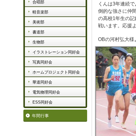
合唱部
くんは3年連続で
倒的な強さに仲
軽音楽部
の高校1年生の記
美術部
戦います。応援
書道部
OBの河村弘大
生物部
イラストレーション同好会
写真同好会
ホームプロジェクト同好会
華道同好会
電気物理同好会
ESS同好会
年間行事