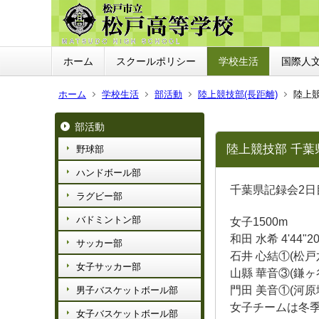
ホーム
スクールポリシー
学校生活
国際人
ホーム
学校生活
部活動
陸上競技部(長距離)
陸上競
部活動
陸上競技部 千葉
野球部
ハンドボール部
千葉県記録会2日
ラグビー部
バドミントン部
女子1500m
和田 水希 4'44"2
サッカー部
石井 心結①(松戸六)
女子サッカー部
山縣 華音③(鎌ヶ谷四
門田 美音①(河原塚)
男子バスケットボール部
女子チームは冬
女子バスケットボール部