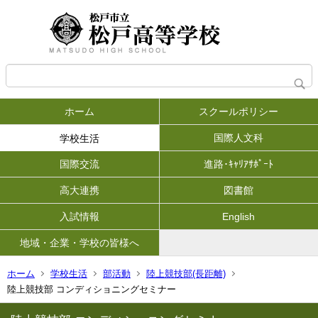
ホーム
スクールポリシー
国際人文科
学校生活
国際交流
進路･ｷｬﾘｱｻﾎﾟｰﾄ
高大連携
図書館
入試情報
English
地域・企業・学校の皆様へ
ホーム
学校生活
部活動
陸上競技部(長距離)
陸上競技部 コンディショニングセミナー