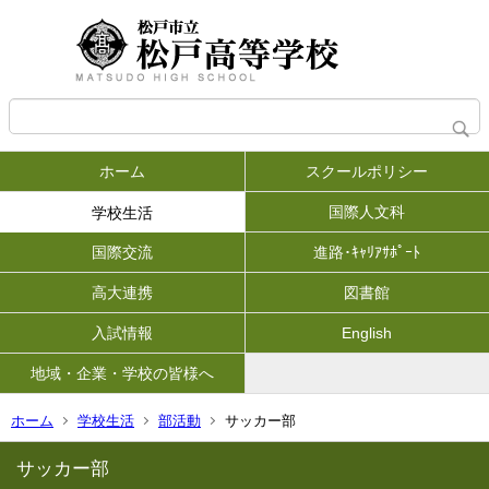
ホーム
スクールポリシー
国際人文科
学校生活
国際交流
進路･ｷｬﾘｱｻﾎﾟｰﾄ
高大連携
図書館
入試情報
English
地域・企業・学校の皆様へ
ホーム
学校生活
部活動
サッカー部
サッカー部