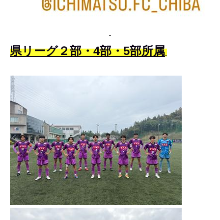
県リーグ２
部・4部・5部所属