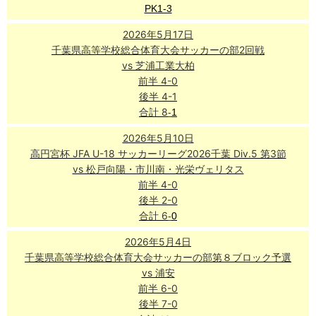
PK1-3
2026年5月17日
千葉県高等学校総合体育大会サッカーの部2回戦
vs 芝浦工業大柏
前半 4-0
後半 4-1
合計 8
-
1
2026年5月10日
高円宮杯 JFA U-18 サッカーリーグ2026千葉 Div.5 第3節
vs 松戸向陽・市川南・光栄ヴェリタス
前半 4-0
後半 2-0
合計 6
-
0
2026年5月4日
千葉県高等学校総合体育大会サッカーの部第８ブロック予選
vs 浦安
前半 6-0
後半 7-0