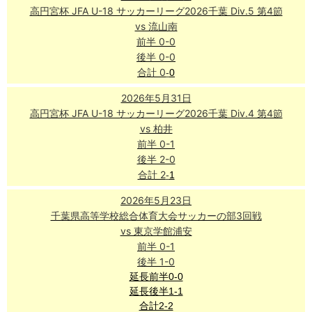
高円宮杯 JFA U-18 サッカーリーグ2026千葉 Div.5 第4節
vs 流山南
前半 0-0
後半 0-0
合計 0
-
0
2026年5月31日
高円宮杯 JFA U-18 サッカーリーグ2026千葉 Div.4 第4節
vs 柏井
前半 0-1
後半 2-0
合計 2
-
1
2026年5月23日
千葉県高等学校総合体育大会サッカーの部3回戦
vs 東京学館浦安
前半 0-1
後半 1-0
延長前半0-0
延長後半1-1
合計2-2