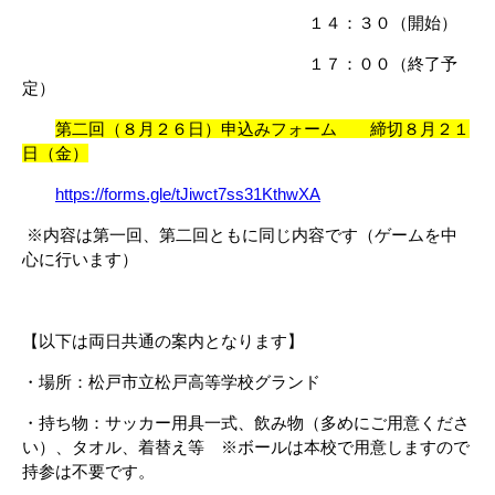
１４：３０（開始）
１７：００（終了予
定）
第二回（８月２６日）申込みフォーム 締切８月２１
日（金）
https://forms.gle/tJiwct7ss31KthwXA
※内容は第一回、第二回ともに同じ内容です（ゲームを中
心に行います）
【以下は両日共通の案内となります】
・場所：松戸市立松戸高等学校グランド
・持ち物：サッカー用具一式、
飲み物（多めにご用意くださ
い）、タオル、着替え等 ※ボールは本校で用意しますので
持参は不要です。