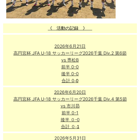
《
活動の記録 》
2026年6月21日
高円宮杯 JFA U-18 サッカーリーグ2026千葉 Div.2 第6節
vs 専松B
前半 0-0
後半 0-0
合計 0
-
0
2026年6月20日
高円宮杯 JFA U-18 サッカーリーグ2026千葉 Div.4 第5節
vs 市川昴
前半 0-1
後半 ０-0
合計 ０
-
1
2026年5月31日