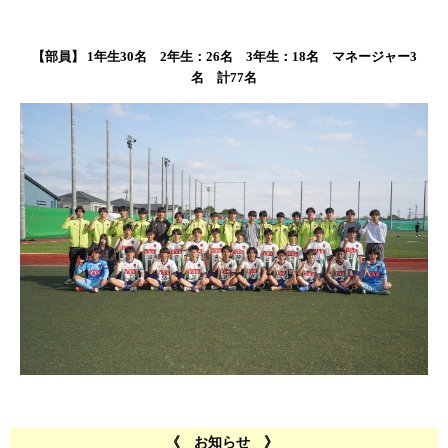
【部員】
1年生30名 2年生：26
名 3年生：18
名 マネージャー3
名
計77名
《 お知らせ 》