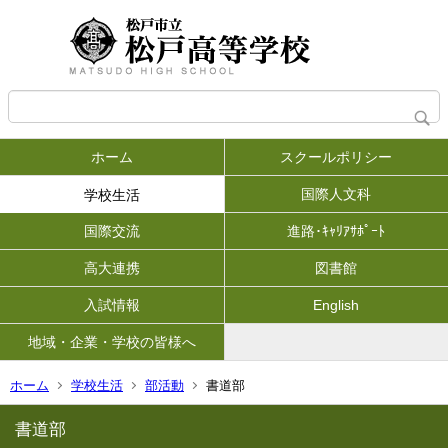
ホーム
スクールポリシー
国際人文科
学校生活
国際交流
進路･ｷｬﾘｱｻﾎﾟｰﾄ
高大連携
図書館
入試情報
English
地域・企業・学校の皆様へ
ホーム
学校生活
部活動
書道部
書道部