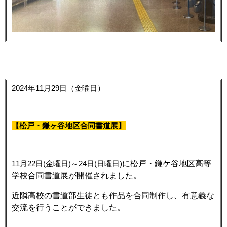
2024年11月29日（金曜日）
【
松戸・鎌ヶ谷地区合同書道展
】
11
月2
2日(金
曜日)～2
4日(日曜
日)
に松戸・鎌ケ谷地区高等
学校合同書道展が開催されました。
近隣高校の書道部生徒とも作品を合同制作し、有意義な
交流を行うことができました。