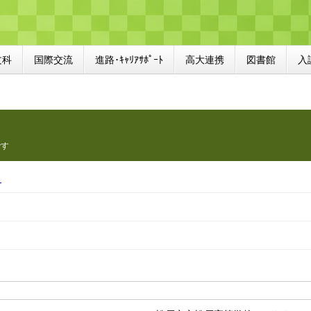
文科
国際交流
進路･ｷｬﾘｱｻﾎﾟｰﾄ
高大連携
図書館
入
です
）