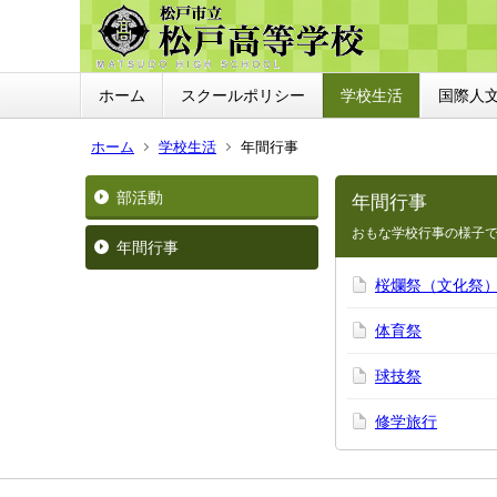
ホーム
スクールポリシー
学校生活
国際人
ホーム
学校生活
年間行事
部活動
年間行事
おもな学校行事の様子
年間行事
桜爛祭（文化祭
体育祭
球技祭
修学旅行