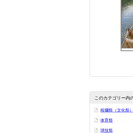
このカテゴリー内
桜爛祭（文化祭
体育祭
球技祭