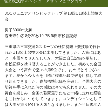
陸上競技部 JOCジュニアオリンピックカップ
JOCジュニアオリンピックカップ 第18回U18陸上競技大
会
男子3000m決勝
森田瑛仁② 8分29秒19 PB 9着 市松新記録
三重県の三重交通Gスポーツの杜伊勢陸上競技場で行わ
れたU18陸上競技大会に出場してきました。入賞にはあ
と一歩届きませんでしたが、大幅に自己記録を更新し、
市松記録を塗り替えることができました。初めての全国
大会という舞台で堂々の第9位です。おめでとうござい
ます。夏から今大会を目標に標準記録突破を目指して取
り組んできました。参加標準記録を突破し、全国大会の
切符を手に入れた時の感動は今でも忘れません。その大
舞台を楽しみ、全国の強豪選手たちと一緒に走れた経験
をこれからに生かしていきます。コンディションとして
は大雨が振り続ける天気となりました。また当日現地入