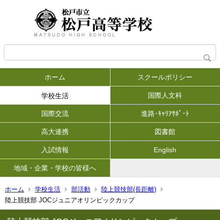
ホーム
スクールポリシー
国際人文科
学校生活
国際交流
進路･ｷｬﾘｱｻﾎﾟｰﾄ
高大連携
図書館
入試情報
English
地域・企業・学校の皆様へ
ホーム
学校生活
部活動
陸上競技部(長距離)
陸上競技部 JOCジュニアオリンピックカップ