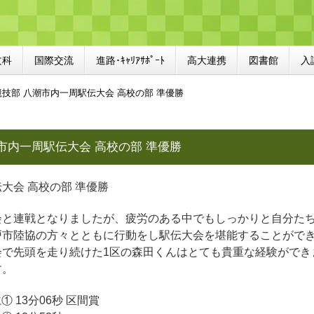
文科
国際交流
進路･ｷｬﾘｱｻﾎﾟｰﾄ
高大連携
図書館
入
技部 八潮市内一周駅伝大会 高校の部 準優勝
市内一周駅伝大会 高校の部 準優勝
大会 高校の部 準優勝
会と連戦となりましたが、疲労のある中でもしっかりと自分た
戸市陸協の方々とともに行動をし駅伝大会を堪能することがで
会で先頭を走り続けた1区の森田くんはとても貴重な経験ができ
す。
仁① 13分06秒 区間賞