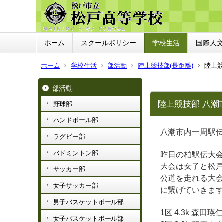
ホーム
スクールポリシー
学校生活
国際人
ホーム
学校生活
部活動
陸上競技部(長距離)
陸上競
部活動
陸上競技部 八潮
野球部
ハンドボール部
八潮市内一周駅伝
ラグビー部
バドミントン部
昨日の柏駅伝大
大会は女子と松
サッカー部
公道を走れる大
女子サッカー部
に繋げていきま
男子バスケットボール部
1区 4.3k 森田瑛
女子バスケットボール部