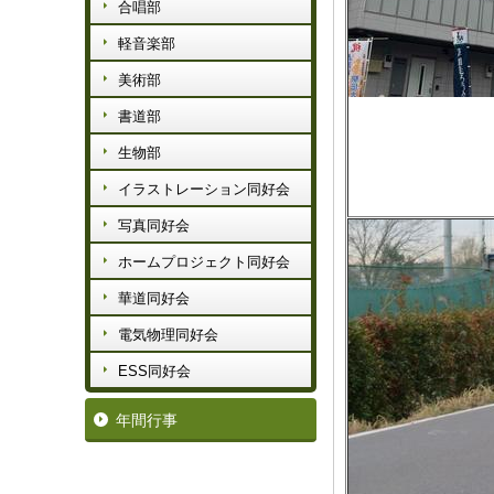
合唱部
軽音楽部
美術部
書道部
生物部
イラストレーション同好会
写真同好会
ホームプロジェクト同好会
華道同好会
電気物理同好会
ESS同好会
年間行事