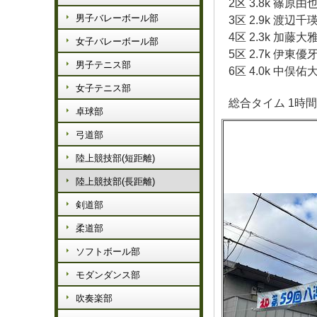
2区 3.8k 篠原由
男子バレーボール部
3区 2.9k 渡辺千
4区 2.3k 加藤大
女子バレーボール部
5区 2.7k 伊東優
男子テニス部
6区 4.0k 中俣佑
女子テニス部
総合タイム 1時間
卓球部
弓道部
陸上競技部(短距離)
陸上競技部(長距離)
剣道部
柔道部
ソフトボール部
モダンダンス部
吹奏楽部