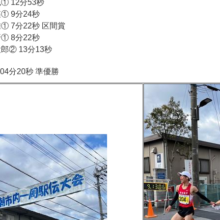
也① 12分53秒
瑛① 9分24秒
雅① 7分22秒 区間賞
牙① 8分22秒
大郎② 13分13秒
04分20秒 準優勝