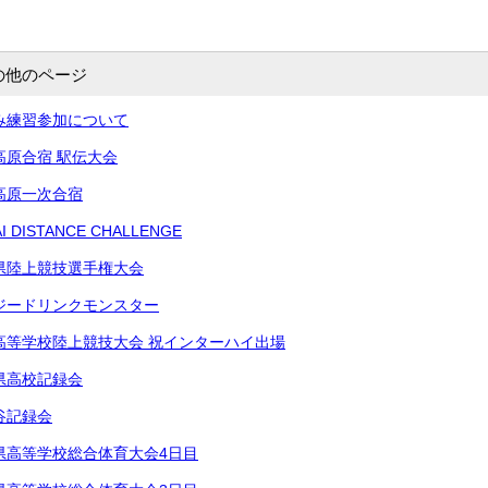
の他のページ
み練習参加について
高原合宿 駅伝大会
高原一次合宿
 DISTANCE CHALLENGE
県陸上競技選手権大会
ジードリンクモンスター
高等学校陸上競技大会 祝インターハイ出場
県高校記録会
谷記録会
県高等学校総合体育⁡大会4日目