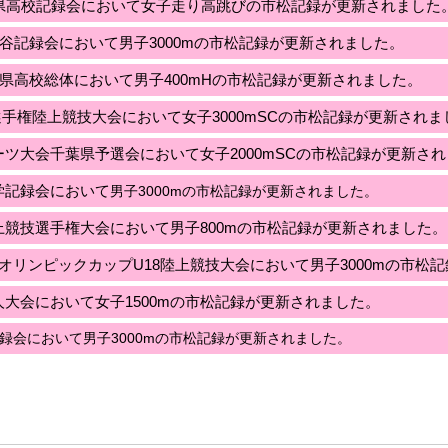
県高校記録会
において女
子走り高跳び
の市松記録が更新されました
3 世田谷記録会において男子3000mの市松記録が更新されました。
県高校総体
において男
子400mH
の市松記録が更新されました。
18日本選手権陸上競技大会において女子3000mSCの市松記録が更新され
民スポーツ大会千葉県予選会において女子2000mSCの市松記録が更新さ
堂大学記録会において
男子3000mの市松記録が更新されました。
県陸上競技選手権大会において
男子800mの市松記録が更新されました。
ジュニアオリンピックカップU18陸上競技大会において男子3000mの市
葉県新人大会において女子1500mの市松記録が更新されました。
大学記録会において男子3000mの市松記録が更新されました。