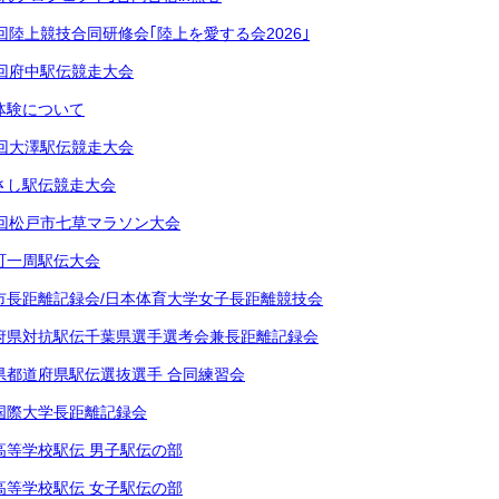
回陸上競技合同研修会｢陸上を愛する会2026｣
9回府中駅伝競走大会
体験について
6回大澤駅伝競走大会
さし駅伝競走大会
8回松戸市七草マラソン大会
町一周駅伝大会
市長距離記録会/日本体育大学女子長距離競技会
府県対抗駅伝千葉県選手選考会兼長距離記録会
県都道府県駅伝選抜選手 合同練習会
国際大学長距離記録会
高等学校駅伝 男子駅伝の部
高等学校駅伝 女子駅伝の部