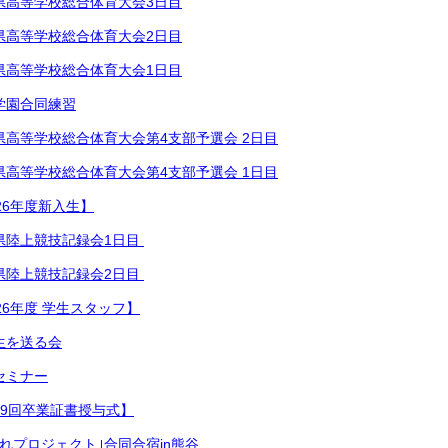
県高等学校総合体育⁡大会3日目
県高等学校総合体育⁡大会2日目
県高等学校総合体育⁡大会1日目
学園合同練習
県高等学校総合体育⁡大会第4支部予選会 2日目
県高等学校総合体育⁡大会第4支部予選会 1日目
26年度新入生】
陸上競技記録会1日目 ⁡
県陸上競技記録会2日目 ⁡
26年度 学生スタッフ】
生を送る会
セミナー
49回卒業証書授与式】
みれプロジェクト｣合同合宿in熊谷