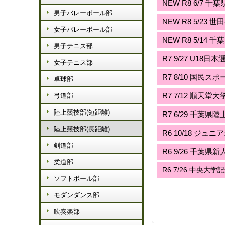
NEW
R8
6
/7
千葉
男子バレーボール部
NEW R8 5/2
女子バレーボール部
NEW
R8
5
/14
千葉
男子テニス部
R7 9/27 U
女子テニス部
R7 8/10 国
卓球部
R7 7/12 順天
弓道部
陸上競技部(短距離)
R7 6/29 千葉
陸上競技部(長距離)
R6 10/18 
剣道部
R6 9/26 千
柔道部
R6 7/26 中央
ソフトボール部
モダンダンス部
吹奏楽部