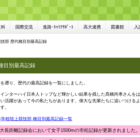
文科
国際交流
進路･ｷｬﾘｱｻﾎﾟｰﾄ
高大連携
図書館
入
競技部 歴代種目別最高記録
種目別最高記録
去を遡り、歴代の最高記録を一覧にしました。
やインターハイ日本人トップなど輝かしい結果を残した髙橋尚孝さんを
しい活躍があって今の私たちがあります。偉大な先輩たちに追いつける
ます。
学校陸上競技部 種目別最高記録一覧
大長距離記録会
において女
子1500m
の市松記録が更新されました