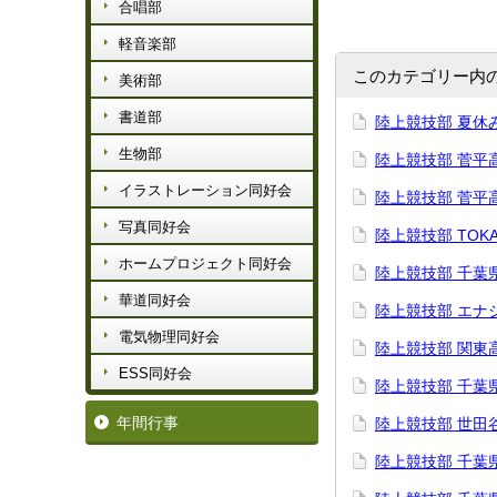
合唱部
軽音楽部
このカテゴリー内
美術部
書道部
陸上競技部 夏休
生物部
陸上競技部 菅平
イラストレーション同好会
陸上競技部 菅平
写真同好会
陸上競技部 TOKAI
ホームプロジェクト同好会
陸上競技部 千葉
華道同好会
陸上競技部 エナ
電気物理同好会
陸上競技部 関東
ESS同好会
陸上競技部 千葉
年間行事
陸上競技部 世田
陸上競技部 千葉