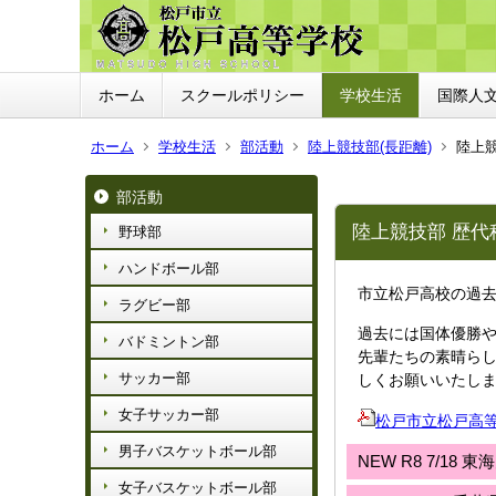
ホーム
スクールポリシー
学校生活
国際人
ホーム
学校生活
部活動
陸上競技部(長距離)
陸上
部活動
陸上競技部 歴代
野球部
ハンドボール部
市立松戸高校の過
ラグビー部
過去には国体優勝
バドミントン部
先輩たちの素晴ら
サッカー部
しくお願いいたし
女子サッカー部
松戸市立松戸高等
男子バスケットボール部
NEW
R8
7
/18
東海
女子バスケットボール部