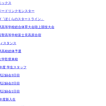
エックス
ジードリンクモンスター
PPY「ぼくらのスタートライン」
県高等学校総合体育大会陸上競技大会
長聖高等学校富士見高原合宿
ディスタンス
県高校総体予選
大学監督来校
5年度 学生スタッフ
県記録会3日目
県記録会2日目
県記録会1日目
5年度新入生