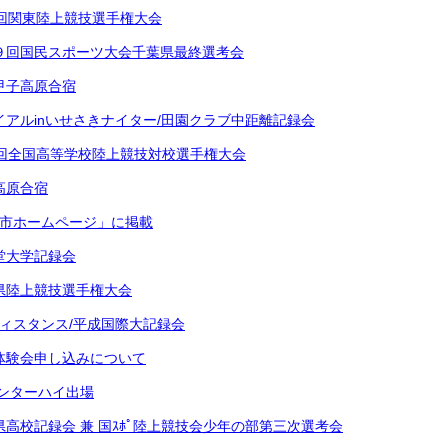
8回関東陸上競技選手権大会
９回国民スポーツ大会千葉県最終選考会
甲子高原合宿
イアルinいせさきナイター/田園クラブ中距離記録会
8回全国高等学校陸上競技対校選手権大会
高原合宿
戸市ホームページ」に掲載
堂大学記録会
県陸上競技選手権大会
ディスタンス/平成国際大記録会
体験会申し込みについて
インターハイ出場
県高校記録会 兼 国ｽﾎﾟ陸上競技会少年の部第三次選考会