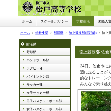
ホーム
スクールポリシー
学校生活
国際人
ホーム
学校生活
部活動
陸上競技部(長距離)
陸上
部活動
陸上競技部 佐倉
野球部
ハンドボール部
24日、佐倉市
ラグビー部
適に走ることが
バドミントン部
的なトレーニン
みんなで乗り越
サッカー部
女子サッカー部
男子バスケットボール部
女子バスケットボール部