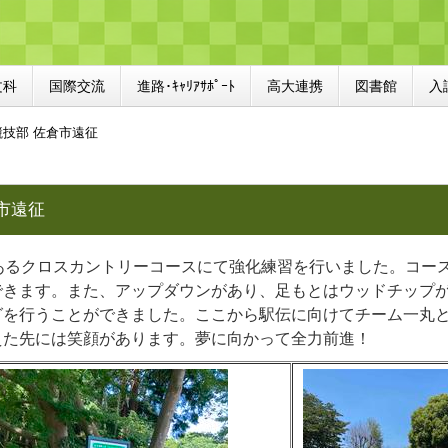
文科
国際交流
進路･ｷｬﾘｱｻﾎﾟｰﾄ
高大連携
図書館
入
競技部 佐倉市遠征
市遠征
にあるクロスカントリーコースにて強化練習を行いました。コー
できます。また、アップダウンがあり、足もとはウッドチップ
グを行うことができました。
ここから駅伝に向けてチーム一丸
えた先には笑顔があります。夢に向かって全力前進！