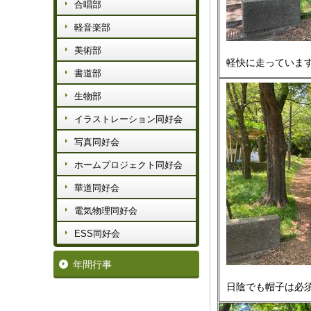
合唱部
軽音楽部
美術部
軽快に走っていま
書道部
生物部
イラストレーション同好会
写真同好会
ホームプロジェクト同好会
華道同好会
電気物理同好会
ESS同好会
年間行事
日陰でも帽子は必