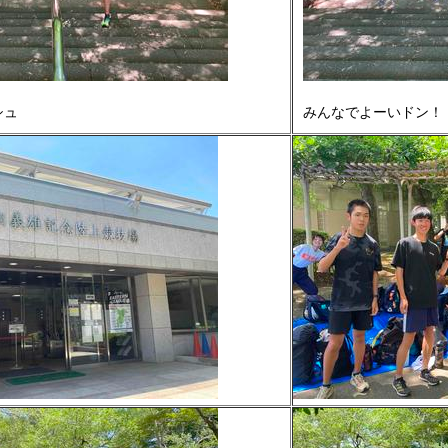
シュ
みんなでよーいドン！