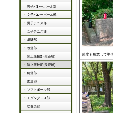
男子バレーボール部
女子バレーボール部
男子テニス部
女子テニス部
卓球部
弓道部
給水も用意して準
陸上競技部(短距離)
陸上競技部(長距離)
剣道部
柔道部
ソフトボール部
モダンダンス部
吹奏楽部