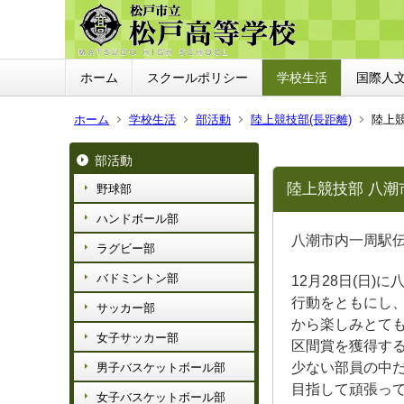
ホーム
スクールポリシー
学校生活
国際人
ホーム
学校生活
部活動
陸上競技部(長距離)
陸上競
部活動
陸上競技部 八潮
野球部
ハンドボール部
八潮市内一周駅伝
ラグビー部
バドミントン部
12月28日(日
行動をともにし
サッカー部
から楽しみとて
女子サッカー部
区間賞を獲得す
少ない部員の中
男子バスケットボール部
目指して頑張っ
女子バスケットボール部