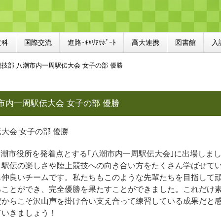
文科
国際交流
進路･ｷｬﾘｱｻﾎﾟｰﾄ
高大連携
図書館
入
技部 八潮市内一周駅伝大会 女子の部 優勝
市内一周駅伝大会 女子の部 優勝
大会 女子の部 優勝
)に八潮市役所を発着点とする｢八潮市内一周駅伝大会｣に出場し
、駅伝の楽しさや陸上競技への向き合い方をたくさん学ばせて
も仲良いチームです。私たちもこのような先輩たちを目指して
ることができ、完全優勝を果たすことができました。これだけ素
だからこそ沢山声を掛け合い支え合って練習している成果だと
ていきましょう！