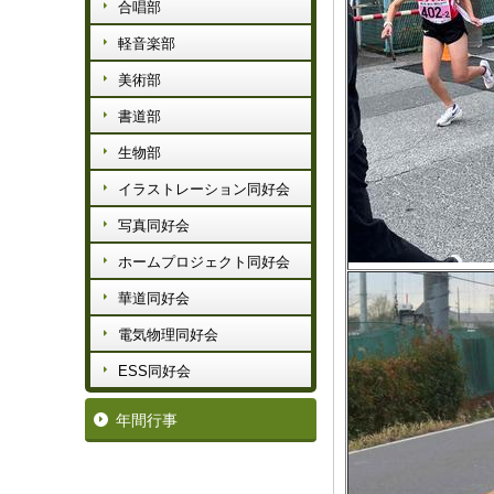
合唱部
軽音楽部
美術部
書道部
生物部
イラストレーション同好会
写真同好会
ホームプロジェクト同好会
華道同好会
電気物理同好会
ESS同好会
年間行事