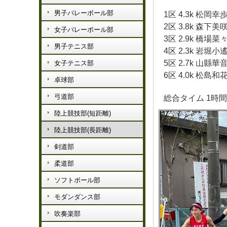
男子バレーボール部
1区 4.3k 松岡幸
2区 3.8k 森下美
女子バレーボール部
3区 2.9k 橋場菜
男子テニス部
4区 2.3k 岩堀小
5区 2.7k 山縣華
女子テニス部
6区 4.0k 松島和
卓球部
弓道部
総合タイム 1時間
陸上競技部(短距離)
陸上競技部(長距離)
剣道部
柔道部
ソフトボール部
モダンダンス部
吹奏楽部