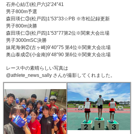
石井心結①(松戸六)2’24″41
男子800m予選
森田瑛仁③(松戸四)1’53″33☆PB ※市松記録更新
男子800m決勝
森田瑛仁③(松戸四)1’53″77第2位※関東大会出場
男子3000mSC決勝
妹尾海俐②(古ヶ崎)9’40″75 第4位※関東大会出場
奥山泰成②(小金南)9’48″90 第6位※関東大会出場
レース中の素晴らしい写真は
@athlete_news_sally さんが撮影してくれました。