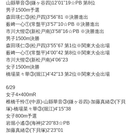
山縣華音③(鎌ヶ谷四)12’01"19☆PB 第8位
男子1500m予選
森田瑛仁③(松戸四)3’56"81 ※決勝進出
薮﨑一心①(常盤平)3’57"10☆PB ※決勝進出
市川大惺②(新松戸南)3’58"16☆PB ※決勝進出
男子1500m決勝
森田瑛仁③(松戸四)3’55"67 第1位※関東大会出場
薮﨑一心①(常盤平)4’00"42 第8位※関東大会出場
市川大惺②(新松戸南)4’06"23
女子1500m決勝
橋場菜々華③(堀江)4’42″13 第2位※関東大会出場
6/29
女子4×400mR
椎橋千怜①(中原)-山縣華音③(鎌ヶ谷四)-加藤真緒②(下貝
塚)-橋場菜々華③(堀江)4’15″38
女子800m予選
岩堀小遙③(海神)2’20″83☆PB
加藤真緒②(下貝塚)2’23″01