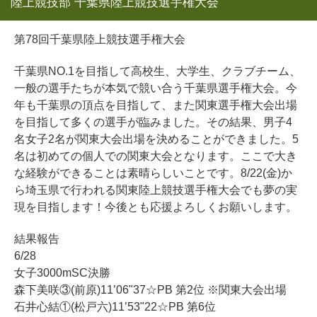
陸上競技部 千葉県陸上競技選手権大会
第78回千葉県陸上競技選手権大会
千葉県NO.1を目指して高校生、大学生、クラブチーム、
一般の選手たちが本気で競い合う千葉県選手権大会。今
年も千葉県の頂点を目指して、また関東選手権大会出場
を目指して多くの選手が臨みました。その結果、男子4
名女子2名が関東大会出場を決めることができました。5
名は初めての個人での関東大会となります。ここで大き
な経験ができることは素晴らしいことです。8/22(金)か
ら埼玉県で行われる関東陸上競技選手権大会でも夢の実
現を目指します！今後とも応援よろしくお願いします。
結果報告
6/28
女子3000mSC決勝
森下美咲③(前原)11’06"37☆PB 第2位 ※関東大会出場
石井心結①(松戸六)11’53"22☆PB 第6位