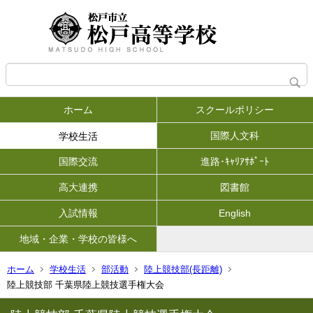
ホーム
スクールポリシー
国際人文科
学校生活
国際交流
進路･ｷｬﾘｱｻﾎﾟｰﾄ
高大連携
図書館
入試情報
English
地域・企業・学校の皆様へ
ホーム
学校生活
部活動
陸上競技部(長距離)
陸上競技部 千葉県陸上競技選手権大会