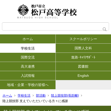
ホーム
スクールポリシー
国際人文科
学校生活
国際交流
進路･ｷｬﾘｱｻﾎﾟｰﾄ
高大連携
図書館
入試情報
English
地域・企業・学校の皆様へ
ホーム
学校生活
部活動
陸上競技部(長距離)
陸上競技部 支えていただいている方々に感謝