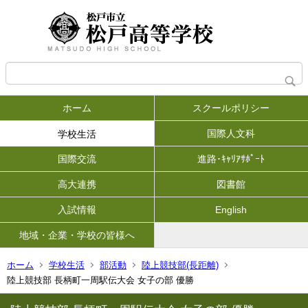
ホーム
スクールポリシー
国際人文科
学校生活
国際交流
進路･ｷｬﾘｱｻﾎﾟｰﾄ
高大連携
図書館
入試情報
English
地域・企業・学校の皆様へ
ホーム
学校生活
部活動
陸上競技部(長距離)
陸上競技部 長柄町一周駅伝大会 女子の部 優勝