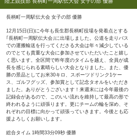
陸上競技部 長柄町一周駅伝大会 女子の部 優勝
長柄町一周駅伝大会 女子の部 優勝
12月15日(日)に今年も長生郡長柄町役場を発着点とする
｢長柄町一周駅伝大会｣に出場しました。公道を走りバス
での運搬輸送を行ってくださる大会は年々減少している
のでとても貴重な大会に参加させていただいたこと嬉し
く思います。全区間で昨年度のタイムを越え、全員が成
長を感じられる素晴らしい大会となりました。また、優
勝の景品としてお米30キロ、スポーツドリンク1ケー
ス、ゴルフグッズ、参加賞として記念タオルをいただき
ました。ありがとうございます！来週末には今年最後の
記録会があるので、このいい流れを維持して最高の形で
終われるように頑張ります。更にチームの輪を深め、そ
れぞれの目標に向かって頑張っていきます。今後とも応
援よろしくお願いします。
総合タイム 1時間33分09秒 優勝