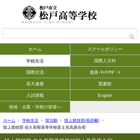
ホーム
スクールポリシー
国際人文科
学校生活
国際交流
進路･ｷｬﾘｱｻﾎﾟｰﾄ
高大連携
図書館
入試情報
English
地域・企業・学校の皆様へ
ホーム
学校生活
部活動
陸上競技部(長距離)
陸上競技部 佐久長聖高等学校富士見高原合宿