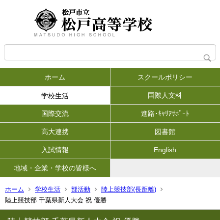
ホーム
スクールポリシー
国際人文科
学校生活
国際交流
進路･ｷｬﾘｱｻﾎﾟｰﾄ
高大連携
図書館
入試情報
English
地域・企業・学校の皆様へ
ホーム
学校生活
部活動
陸上競技部(長距離)
陸上競技部 千葉県新人大会 祝 優勝