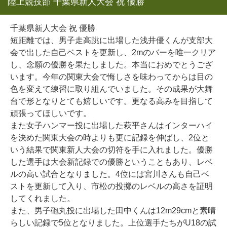
陸上競技部 千葉県新人大会 祝 優勝
千葉県新人大会 祝 優勝
短距離では、男子走高跳に出場した浅井優くんが支部大
会で出した自己ベストを更新し、2mのバーを唯一クリア
し、念願の優勝を果たしました。本当におめでとうござ
います。今年の関東大会で悔しさを味わってからは目の
色を変えて練習に取り組んでいました。その成果が大舞
台で形となりとても嬉しいです。更なる高みを目指して
頑張ってほしいです。
また女子ハンマー投に出場した萩平さんはインターハイ
を決めた関東大会の時よりも更に記録を伸ばし、2位と
いう結果で関東新人大会の切符を手に入れました。優勝
した選手は大会新記録での優勝ということもあり、レベ
ルの高い試合となりました。4位には宮川さんも自己ベ
ストを更新して入り、市松の投擲のレベルの高さを証明
してくれました。
また、男子砲丸投に出場した田中くんは12m29cmと素晴
らしい記録で5位となりました。上位選手たちがU18の試