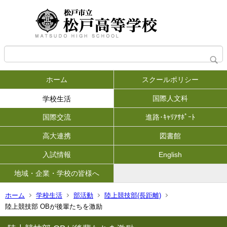
ホーム
スクールポリシー
国際人文科
学校生活
国際交流
進路･ｷｬﾘｱｻﾎﾟｰﾄ
高大連携
図書館
入試情報
English
地域・企業・学校の皆様へ
ホーム
学校生活
部活動
陸上競技部(長距離)
陸上競技部 OBが後輩たちを激励