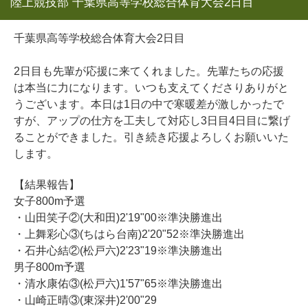
陸上競技部 千葉県高等学校総合体育⁡大会2日目
千葉県高等学校総合体育⁡大会2日目
2日目も先輩が応援に来てくれました。先輩たちの応援
は本当に力になります。いつも支えてくださりありがと
うございます。本日は1日の中で寒暖差が激しかったで
すが、アップの仕方を工夫して対応し3日目4日目に繋げ
ることができました。引き続き応援よろしくお願いいた
します。
【結果報告】
女子800m予選
・山田笑子②(大和田)2'19"00※準決勝進出
・上舞彩心③(ちはら台南)2'20"52※準決勝進出
・石井心結②(松戸六)2'23"19※準決勝進出
男子800m予選
・清水康佑③(松戸六)1'57"65※準決勝進出
・山崎正晴③(東深井)2'00"29 