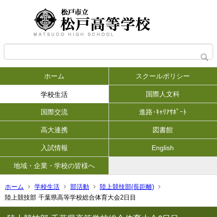
ホーム
スクールポリシー
国際人文科
学校生活
国際交流
進路･ｷｬﾘｱｻﾎﾟｰﾄ
高大連携
図書館
入試情報
English
地域・企業・学校の皆様へ
ホーム
学校生活
部活動
陸上競技部(長距離)
陸上競技部 千葉県高等学校総合体育⁡大会2日目