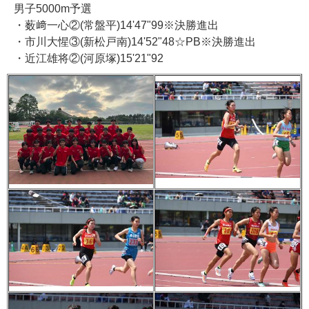
男子5000m予選
・薮﨑一心②(常盤平)14'47"99※決勝進出
・市川大惺③(新松戸南)14'52"48☆PB※決勝進出
・近江雄将②(河原塚)15'21"92