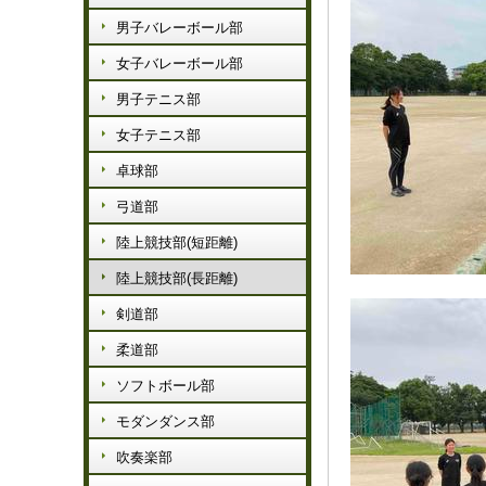
男子バレーボール部
女子バレーボール部
男子テニス部
女子テニス部
卓球部
弓道部
陸上競技部(短距離)
陸上競技部(長距離)
剣道部
柔道部
ソフトボール部
モダンダンス部
吹奏楽部