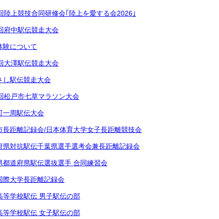
回陸上競技合同研修会｢陸上を愛する会2026｣
9回府中駅伝競走大会
体験について
6回大澤駅伝競走大会
さし駅伝競走大会
8回松戸市七草マラソン大会
町一周駅伝大会
市長距離記録会/日本体育大学女子長距離競技会
府県対抗駅伝千葉県選手選考会兼長距離記録会
県都道府県駅伝選抜選手 合同練習会
国際大学長距離記録会
高等学校駅伝 男子駅伝の部
高等学校駅伝 女子駅伝の部