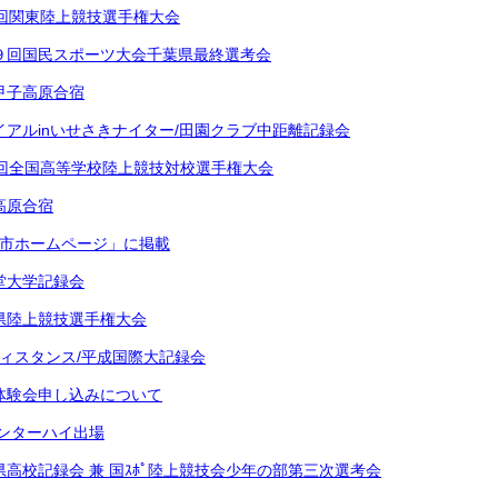
8回関東陸上競技選手権大会
９回国民スポーツ大会千葉県最終選考会
甲子高原合宿
イアルinいせさきナイター/田園クラブ中距離記録会
8回全国高等学校陸上競技対校選手権大会
高原合宿
戸市ホームページ」に掲載
堂大学記録会
県陸上競技選手権大会
ディスタンス/平成国際大記録会
体験会申し込みについて
インターハイ出場
県高校記録会 兼 国ｽﾎﾟ陸上競技会少年の部第三次選考会