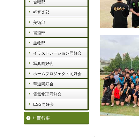
合唱部
軽音楽部
美術部
書道部
生物部
イラストレーション同好会
写真同好会
ホームプロジェクト同好会
華道同好会
電気物理同好会
ESS同好会
年間行事