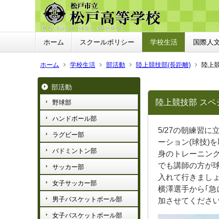
ホーム
スクールポリシー
学校生活
国際人
ホーム
学校生活
部活動
陸上競技部(長距離)
陸上
部活動
陸上競技部 スペ
野球部
ハンドボール部
5/27の朝練習
ラグビー部
ーション(球技
バドミントン部
身のトレーニン
でも講師の方が
サッカー部
入れて行きまし
女子サッカー部
横澤選手から｢
男子バスケットボール部
加させてくださ
女子バスケットボール部