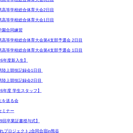
県高等学校総合体育⁡大会2日目
県高等学校総合体育⁡大会1日目
学園合同練習
県高等学校総合体育⁡大会第4支部予選会 2日目
県高等学校総合体育⁡大会第4支部予選会 1日目
26年度新入生】
陸上競技記録会1日目 ⁡
県陸上競技記録会2日目 ⁡
26年度 学生スタッフ】
生を送る会
セミナー
49回卒業証書授与式】
みれプロジェクト｣合同合宿in熊谷