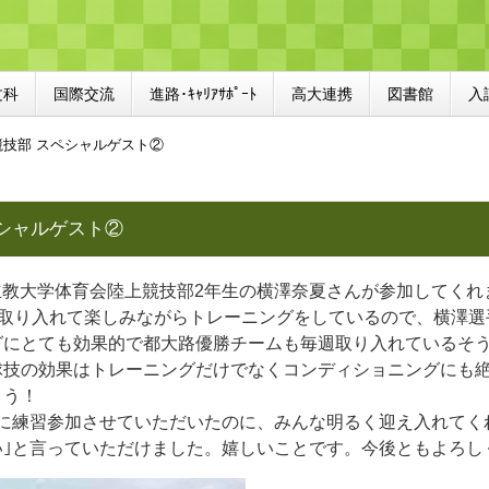
文科
国際交流
進路･ｷｬﾘｱｻﾎﾟｰﾄ
高大連携
図書館
入
競技部 スペシャルゲスト②
シャルゲスト②
に立教大学体育会陸上競技部2年生の横澤奈夏さんが参加してく
)を取り入れて楽しみながらトレーニングをしているので、横澤
グにとても効果的で都大路優勝チームも毎週取り入れているそ
球技の効果はトレーニングだけでなくコンディショニングにも
ょう！
急に練習参加させていただいたのに、みんな明るく迎え入れてく
い｣と言っていただけました。嬉しいことです。今後ともよろし