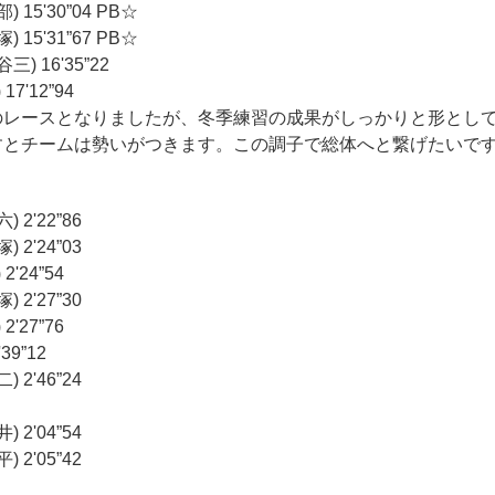
15'30”04 PB☆
15'31”67 PB☆
) 16'35”22
7'12”94
のレースとなりましたが、冬季練習の成果がしっかりと形とし
すとチームは勢いがつきます。この調子で総体へと繋げたいで
 2'22”86
 2'24”03
'24”54
 2'27”30
'27”76
39”12
 2'46”24
 2'04”54
 2'05”42