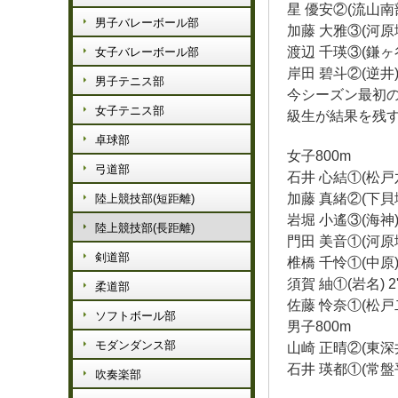
星 優安②(流山南部) 
男子バレーボール部
加藤 大雅③(河原塚) 
渡辺 千瑛③(鎌ヶ谷三
女子バレーボール部
岸田 碧斗②(逆井) 1
男子テニス部
今シーズン最初
女子テニス部
級生が結果を残
卓球部
女子800m
弓道部
石井 心結①(松戸六)
加藤 真緒②(下貝塚)
陸上競技部(短距離)
岩堀 小遙③(海神) 2
陸上競技部(長距離)
門田 美音①(河原塚)
剣道部
椎橋 千怜①(中原) 2
須賀 紬①(岩名) 2'
柔道部
佐藤 怜奈①(松戸二)
ソフトボール部
男子800m
モダンダンス部
山崎 正晴②(東深井)
石井 瑛都①(常盤平)
吹奏楽部