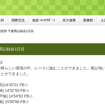
文科
国際交流
進路･ｷｬﾘｱｻﾎﾟｰﾄ
高大連携
図書館
入
技部 千葉県記録会1日目
県記録会1日目
目
素晴らしい環境の中、レースに臨むことができました。風が強
ことができました。
14'45”01 PB☆
14'52”93 PB☆
) 14'54”62 PB☆
15'00”66 PB☆