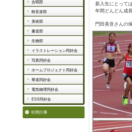
合唱部
新入生にとって
年間どんどん成
軽音楽部
美術部
門田美音さんの保
書道部
生物部
イラストレーション同好会
写真同好会
ホームプロジェクト同好会
華道同好会
電気物理同好会
ESS同好会
年間行事