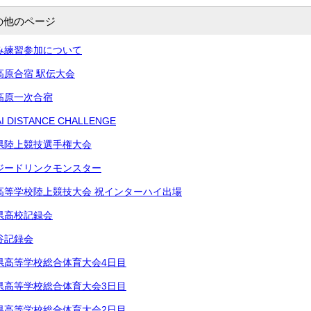
の他のページ
み練習参加について
高原合宿 駅伝大会
高原一次合宿
 DISTANCE CHALLENGE
県陸上競技選手権大会
ジードリンクモンスター
高等学校陸上競技大会 祝インターハイ出場
県高校記録会
谷記録会
県高等学校総合体育⁡大会4日目
県高等学校総合体育⁡大会3日目
県高等学校総合体育⁡大会2日目