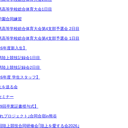
県高等学校総合体育⁡大会1日目
学園合同練習
県高等学校総合体育⁡大会第4支部予選会 2日目
県高等学校総合体育⁡大会第4支部予選会 1日目
26年度新入生】
陸上競技記録会1日目 ⁡
県陸上競技記録会2日目 ⁡
26年度 学生スタッフ】
生を送る会
セミナー
49回卒業証書授与式】
みれプロジェクト｣合同合宿in熊谷
回陸上競技合同研修会｢陸上を愛する会2026｣