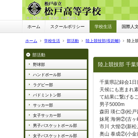
ホーム
スクールポリシー
学校生活
国際人
ホーム
学校生活
部活動
陸上競技部(長距離)
陸上競
部活動
陸上競技部 千葉
野球部
ハンドボール部
千葉県記録会1日
ラグビー部
天候にも恵まれ
バドミントン部
て結果に繋げる
男子5000m
サッカー部
森田 瑛仁③(松戸四)
女子サッカー部
妹尾 海俐②(古ヶ崎) 
男子バスケットボール部
市川 大惺②(新松戸南
奥山 泰成②(小金南) 
女子バスケットボール部