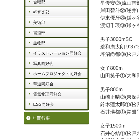
合唱部
星優安②(流山南部)1
岸田碧斗②(逆井) 1
軽音楽部
伊東優牙③(鎌ヶ谷四)
美術部
渡辺千瑛③(鎌ヶ谷三)
書道部
男子3000mSC
生物部
蓑和廣太朗 9’37“
イラストレーション同好会
坪沼尚都③(松戸六)1
写真同好会
女子800m
ホームプロジェクト同好会
山田笑子①(大和田)2
華道同好会
男子800m
電気物理同好会
山崎正晴②(東深井)1
鈴木蓮太郎①(松戸六)
ESS同好会
石井瑛都①(常盤平)2
年間行事
女子1500m
石井心結①(松戸六)4