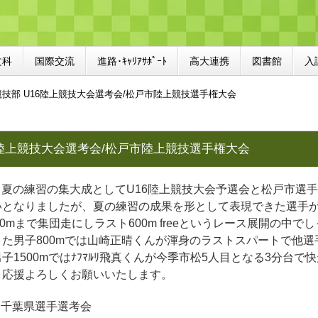
文科
国際交流
進路･ｷｬﾘｱｻﾎﾟｰﾄ
高大連携
図書館
入
技部 U16陸上競技大会選考会/松戸市陸上競技選手権大会
6陸上競技大会選考会/松戸市陸上競技選手権大会
2日間、夏の練習の集大成としてU16陸上競技大会予選会と松戸市
いとなりましたが、夏の練習の成果を形として表現できた選手が
400mまで集団走にしラスト600m freeというレース展開の中
た男子800mでは山崎正晴くんが渾身のラストスパートで他選
子1500mではﾅﾌﾏﾙﾘ飛真くんが今季市松5人目となる3分台
。応援よろしくお願いいたします。
会千葉県選手選考会