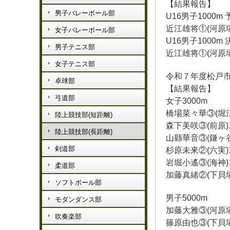
【結果報告】
男子バレーボール部
U16男子1000m 
近江雄将①(河原塚)
女子バレーボール部
U16男子1000m 
男子テニス部
近江雄将①(河原塚)2
女子テニス部
令和７年度松戸
卓球部
【結果報告】
弓道部
女子3000m
橋場菜々華③(堀江)1
陸上競技部(短距離)
森下美咲③(前原)10
陸上競技部(長距離)
山縣華音③(鎌ヶ谷四)
剣道部
杉原未來②(六実)10
岩堀小遙③(海神)10
柔道部
加藤真緒②(下貝塚)1
ソフトボール部
男子5000m
モダンダンス部
加藤大雅③(河原塚)1
吹奏楽部
篠原由也③(下貝塚)1