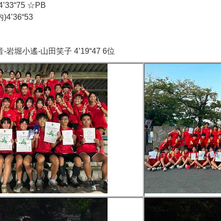
33“75 ☆PB
’36“53
岩堀小遙-山田笑子 4’19“47 6位