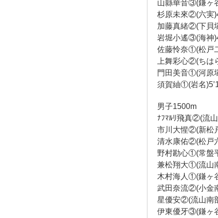
山縣華音③(鎌ヶ谷四)
杉原未來②(六実)4’
加藤真緒②(下貝塚)4
岩堀小遙③(海神)4’
佐藤怜奈①(松戸二)
上舞彩心②(ちはら台
門田美音①(河原塚)5
須賀紬①(岩名)5’1
男子1500m
ﾅﾌﾏﾙﾘ飛真②(流山
市川大惺②(新松戸南)
清水康佑②(松戸六)4
野村勘心①(常盤平)4
兼松翔大①(流山南部)
木村海人①(鎌ヶ谷五)
武田奈流②(小金南)4
星優安②(流山南部)4
伊東優牙③(鎌ヶ谷四