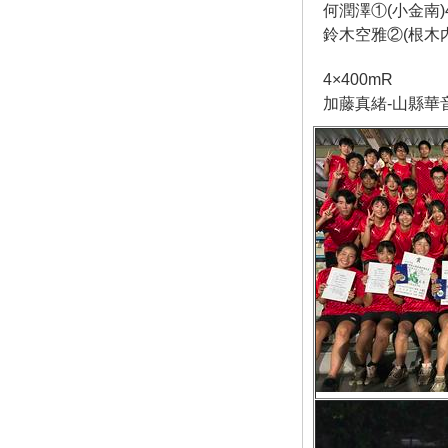
何潤澤①(小金南)4’
鈴木空雅②(根木内)4
4×400mR
加藤真緒-山縣華音-