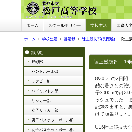
ホーム
スクールポリシー
学校生活
国際人
ホーム
学校生活
部活動
陸上競技部(長距離)
陸上競
部活動
陸上競技部 U1
野球部
ハンドボール部
8/30-31の
ラグビー部
酷な暑さとの戦
バドミントン部
子3000mでは2
ッシュでした。ま
サッカー部
記録を出すと、男
女子サッカー部
けて頑張ります
男子バスケットボール部
U16陸上競技大
女子バスケットボール部