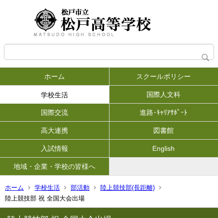
ホーム
スクールポリシー
国際人文科
学校生活
国際交流
進路･ｷｬﾘｱｻﾎﾟｰﾄ
高大連携
図書館
入試情報
English
地域・企業・学校の皆様へ
ホーム
学校生活
部活動
陸上競技部(長距離)
陸上競技部 祝 全国大会出場