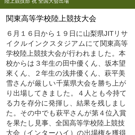
陸上競技部 祝 全国大会出場
関東高等学校陸上競技大会
６月１６日から１９日に山梨県JITリサ
イクルインクスタジアムにて関東高等
学校陸上競技大会が行われました。本
校からは３年生の田中優くん、坂本望
來くん、２年生の浅井優くん、萩平美
雪さんが厳しい千葉県大会を勝ち上が
り出場してきました。４人とも今持て
る力を存分に発揮し、結果を残しまし
た。その中でも萩平さんが第４位入賞
を果たし見事、全国高等学校陸上競技
大会（インターハイ）の出場権を獲得