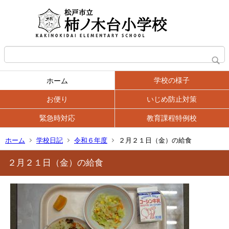
学校の様子
ホーム
お便り
いじめ防止対策
緊急時対応
教育課程特例校
ホーム
学校日記
令和６年度
２月２１日（金）の給食
２月２１日（金）の給食