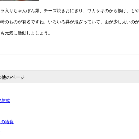
ズラ入りちゃんぽん麺、チーズ焼きおにぎり、ワカサギのから揚げ、も
長崎のものが有名ですね。いろいろ具が混ざっていて、面が少し太いの
後も元気に活動しましょう。
の他のページ
授与式
）の給食
食