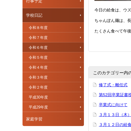
行事予定
今日の給食は、ウ
学校日記
ちゃんぽん麺は、
令和８年度
たくさん食べて午
令和７年度
令和６年度
令和５年度
令和４年度
このカテゴリー内
令和３年度
修了式・離任式
令和２年度
第52回卒業証書
平成30年度
卒業式に向けて
平成29年度
３月１３日（木
家庭学習
３月１２日の給