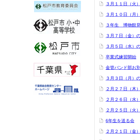
３月１１日（火
３月１０日（月
３年生 博物館
３月７日（金）
３月５日（水）
卒業式練習開始
金管バンド部お
３月３日（月）
２月２７日（木
２月２６日（水
２月２５日（火
6年生を送る会
２月２１日（金