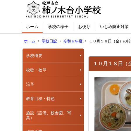
ホーム
学校の様子
お便り
いじめ防止対策
ホーム
学校日記
令和６年度
１０月１８日（金）の給
学校概要
１０月１８日（
校歌・校章
沿革
教育目標・特色
施設（設備、校舎図、写
真）