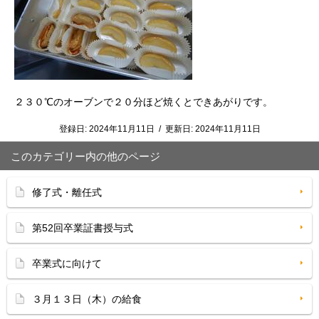
２３０℃のオーブンで２０分ほど焼くとできあがりです。
登録日:
2024年11月11日
/
更新日:
2024年11月11日
このカテゴリー内の他のページ
修了式・離任式
第52回卒業証書授与式
卒業式に向けて
３月１３日（木）の給食