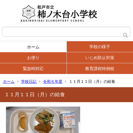
学校の様子
ホーム
お便り
いじめ防止対策
緊急時対応
教育課程特例校
ホーム
学校日記
令和６年度
１１月１１日（月）の給食
１１月１１日（月）の給食