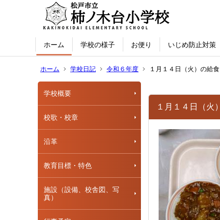
ホーム
学校の様子
お便り
いじめ防止対策
ホーム
学校日記
令和６年度
１月１４日（火）の給食
学校概要
１月１４日（火
校歌・校章
沿革
教育目標・特色
施設（設備、校舎図、写
真）