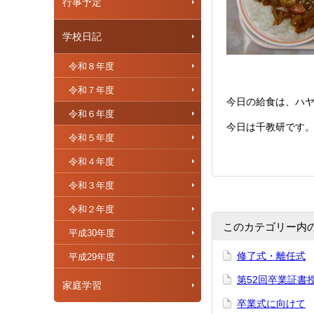
行事予定
学校日記
令和８年度
令和７年度
今日の給食は、ハ
令和６年度
今日は千教研です
令和５年度
令和４年度
令和３年度
令和２年度
このカテゴリー内
平成30年度
修了式・離任式
平成29年度
第52回卒業証書
家庭学習
卒業式に向けて