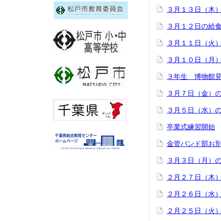
３月１３日（木
３月１２日の給
３月１１日（火
３月１０日（月
３年生 博物館
３月７日（金）
３月５日（水）
卒業式練習開始
金管バンド部お
３月３日（月）
２月２７日（木
２月２６日（水
２月２５日（火