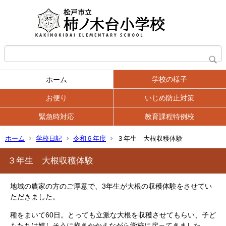
学校の様子
ホーム
お便り
いじめ防止対策
緊急時対応
教育課程特例校
ホーム
学校日記
令和６年度
３年生 大根収穫体験
３年生 大根収穫体験
地域の農家の方のご厚意で、3年生が大根の収穫体験をさせてい
ただきました。
種をまいて60日。とっても立派な大根を収穫させてもらい、子ど
もたちは嬉しそうに抱きかかえながら学校に戻ってきました。