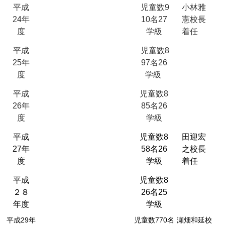
平成
児童数
9
小林雅
24
年
10
名
27
憲校長
度
学級
着任
平成
児童数
8
25
年
97
名
26
度
学級
平成
児童数
8
26
年
85
名
26
度
学級
平成
児童数
8
田迎宏
27
年
58
名
26
之校長
度
学級
着任
平成
児童数
8
２８
26
名
25
年度
学級
平成29年
児童数770名
瀬畑和延校