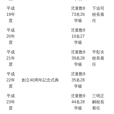
平成
児童数
8
下迫司
19
年
73
名
26
校長着
度
学級
任
平成
児童数
9
20
年
10
名
27
度
学級
平成
児童数
9
平彰夫
21
年
39
名
28
校長着
度
学級
任
平成
児童数
9
22
年
創立
40
周年記念式典
35
名
28
度
学級
平成
児童数
9
三明正
23
年
44
名
28
嗣校長
度
学級
着任