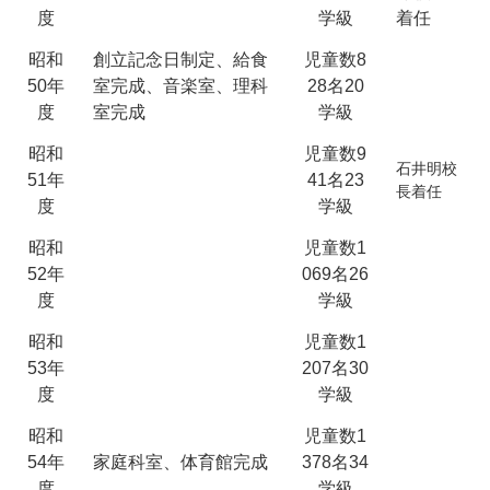
度
学級
着任
昭和
創立記念日制定、給食
児童数
8
50
年
室完成、音楽室、理科
28
名
20
度
室完成
学級
昭和
児童数
9
石井明校
51
年
41
名
23
長着任
度
学級
昭和
児童数
1
52
年
069
名
26
度
学級
昭和
児童数
1
53
年
207
名
30
度
学級
昭和
児童数
1
54
年
家庭科室、体育館完成
378
名
34
度
学級