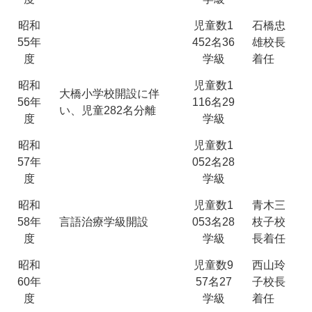
昭和
児童数
1
石橋忠
55
年
452
名
36
雄校長
度
学級
着任
昭和
児童数
1
大橋小学校開設に伴
56
年
116
名
29
い、児童
282
名分離
度
学級
昭和
児童数
1
57
年
052
名
28
度
学級
昭和
児童数
1
青木三
58
年
言語治療学級開設
053
名
28
枝子校
度
学級
長着任
昭和
児童数
9
西山玲
60
年
57
名
27
子校長
度
学級
着任