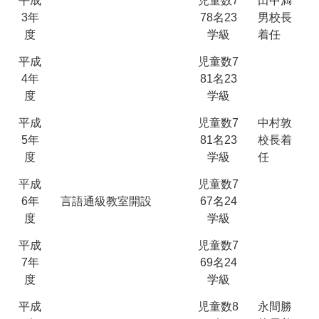
平成
児童数
7
田中満
3
年
78
名
23
男校長
度
学級
着任
平成
児童数
7
4
年
81
名
23
度
学級
平成
児童数
7
中村敦
5
年
81
名
23
校長着
度
学級
任
平成
児童数
7
6
年
言語通級教室開設
67
名
24
度
学級
平成
児童数
7
7
年
69
名
24
度
学級
平成
児童数
8
永間勝