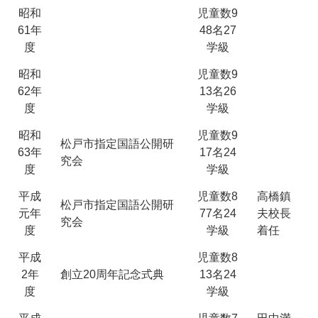
昭和
児童数
9
61
年
48
名
27
度
学級
昭和
児童数
9
62
年
13
名
26
度
学級
昭和
児童数
9
松戸市指定国語公開研
63
年
17
名
24
究会
度
学級
平成
児童数
8
高橋鎮
松戸市指定国語公開研
元年
77
名
24
夫校長
究会
度
学級
着任
平成
児童数
8
2
年
創立
20
周年記念式典
13
名
24
度
学級