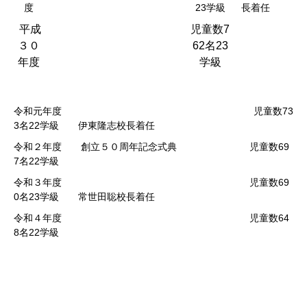
度
23学級
長着任
平成
児童数
7
３０
62
名
23
年度
学級
令和元年度 児童数73
3名22学級 伊東隆志校長着任
令和２年度 創立５０周年記念式典 児童数69
7名22学級
令和３年度 児童数69
0名23学級 常世田聡校長着任
令和４年度 児童数64
8名22学級