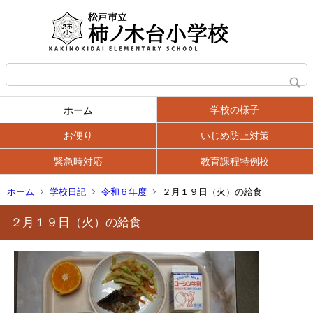
学校の様子
ホーム
お便り
いじめ防止対策
緊急時対応
教育課程特例校
ホーム
学校日記
令和６年度
２月１９日（火）の給食
２月１９日（火）の給食