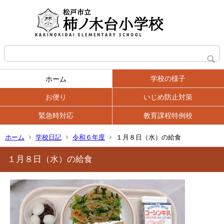
学校の様子
ホーム
お便り
いじめ防止対策
緊急時対応
教育課程特例校
ホーム
学校日記
令和６年度
１月８日（水）の給食
１月８日（水）の給食