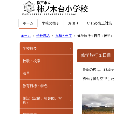
ホーム
学校の様子
お便り
いじめ防止対策
ホーム
学校日記
令和６年度
修学旅行１日目（後半）
学校概要
修学旅行１日目
校歌・校章
昼食の後は、戦場
沿革
初めは曇り空でし
教育目標・特色
施設（設備、校舎図、写
真）