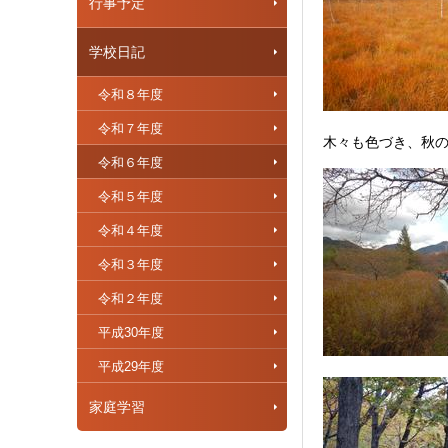
行事予定
学校日記
令和８年度
令和７年度
木々も色づき、秋
令和６年度
令和５年度
令和４年度
令和３年度
令和２年度
平成30年度
平成29年度
家庭学習