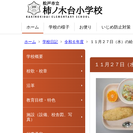
ホーム
学校の様子
お便り
いじめ防止対策
ホーム
学校日記
令和６年度
１１月２７日（水）の給
学校概要
１１月２７日（
校歌・校章
沿革
教育目標・特色
施設（設備、校舎図、写
真）