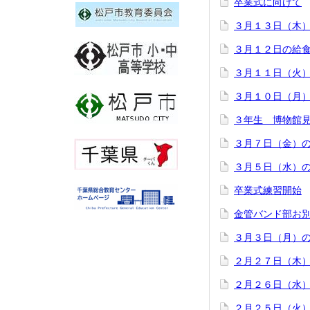
卒業式に向けて
３月１３日（木
３月１２日の給
３月１１日（火
３月１０日（月
３年生 博物館
３月７日（金）
３月５日（水）
卒業式練習開始
金管バンド部お
３月３日（月）
２月２７日（木
２月２６日（水
２月２５日（火