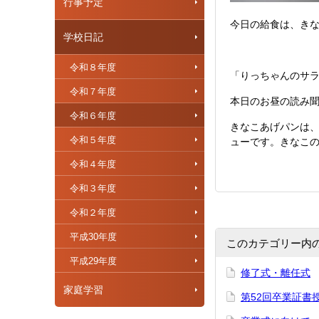
行事予定
今日の給食は、き
学校日記
令和８年度
「りっちゃんのサ
令和７年度
本日のお昼の読み
令和６年度
きなこあげパンは
令和５年度
ューです。きなこ
令和４年度
令和３年度
令和２年度
平成30年度
このカテゴリー内
平成29年度
修了式・離任式
家庭学習
第52回卒業証書