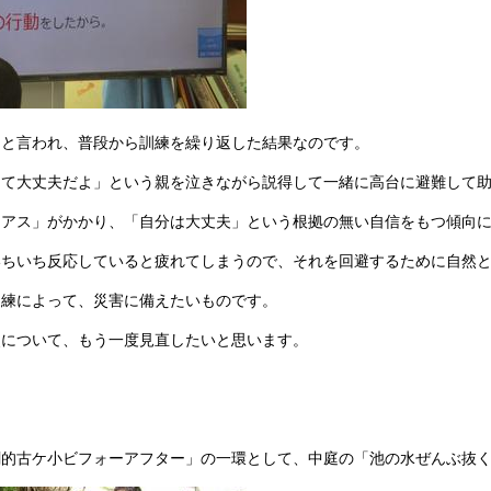
」と言われ、普段から訓練を繰り返した結果なのです。
くて大丈夫だよ」という親を泣きながら説得して一緒に高台に避難して
イアス」がかかり、「自分は大丈夫」という根拠の無い自信をもつ傾向
いちいち反応していると疲れてしまうので、それを回避するために自然
訓練によって、災害に備えたいものです。
災について、もう一度見直したいと思います。
劇的古ケ小ビフォーアフター」の一環として、中庭の「池の水ぜんぶ抜