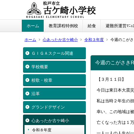
ホーム
教育課程特例校
給食
避難所運営ﾏﾆｭｱ
ホーム
心あったか古ケ崎小
令和３年度
今週のこがさ
ＧＩＧＡスクール関連
今週のこがさきR
学校概要
【３月１１日】
校歌・校章
今日は東日本大震
沿革
私は当時２年生の
グランドデザイン
幸い、この地域は
心あったか古ケ崎小
亡くなった方は１
令和８年度
一人一人の人生が