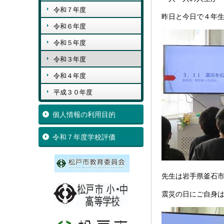
令和７年度
昨日と今日で４年
令和６年度
令和５年度
令和３年度
令和４年度
平成３０年度
個人情報の利用目的
令和７年度学校評価
先生は岩手県釜石
震災の日にご自身