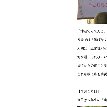
「津波てんでんこ
授業では「逃げな
人間は「正常性バ
何か起こるたびに
日頃からの備えと
これを機に私も防
【３月１０日】
今日は５年生の「