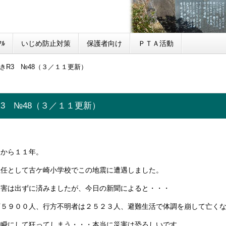
ﾙ
いじめ防止対策
保護者向け
ＰＴＡ活動
きR3 №48（３／１１更新）
3 №48（３／１１更新）
災から１１年。
担任として古ケ崎小学校でこの地震に遭遇しました。
被害は出ずに済みましたが、今日の新聞によると・・・
万５９００人、行方不明者は２５２３人、避難生活で体調を崩して亡く
一瞬にして狂ってしまう・・・本当に災害は恐ろしいです。