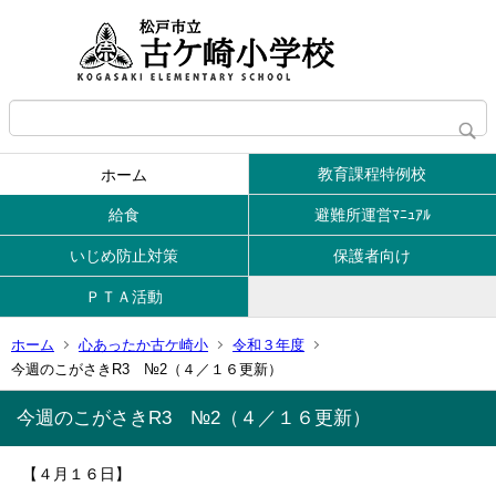
教育課程特例校
ホーム
給食
避難所運営ﾏﾆｭｱﾙ
いじめ防止対策
保護者向け
ＰＴＡ活動
ホーム
心あったか古ケ崎小
令和３年度
今週のこがさきR3 №2（４／１６更新）
今週のこがさきR3 №2（４／１６更新）
【４月１６日】