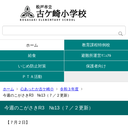
教育課程特例校
ホーム
給食
避難所運営ﾏﾆｭｱﾙ
いじめ防止対策
保護者向け
ＰＴＡ活動
ホーム
心あったか古ケ崎小
令和３年度
今週のこがさきR3 №13（７／２更新）
今週のこがさきR3 №13（７／２更新）
【７月２日】