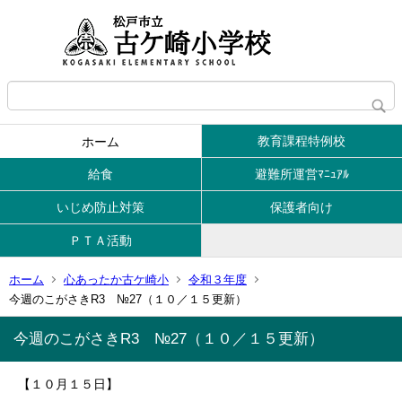
教育課程特例校
ホーム
給食
避難所運営ﾏﾆｭｱﾙ
いじめ防止対策
保護者向け
ＰＴＡ活動
ホーム
心あったか古ケ崎小
令和３年度
今週のこがさきR3 №27（１０／１５更新）
今週のこがさきR3 №27（１０／１５更新）
【１０月１５日】