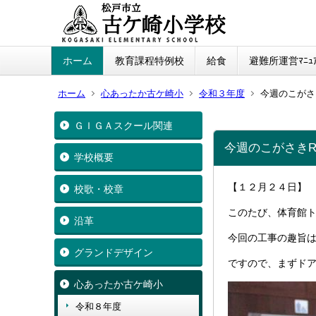
ホーム
教育課程特例校
給食
避難所運営ﾏﾆｭｱ
ホーム
心あったか古ケ崎小
令和３年度
今週のこがさ
ＧＩＧＡスクール関連
今週のこがさきR
学校概要
【１２月２４日】
校歌・校章
このたび、体育館
沿革
今回の工事の趣旨
グランドデザイン
ですので、まずド
心あったか古ケ崎小
令和８年度