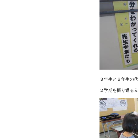
３年生と６年生の
２学期を振り返る