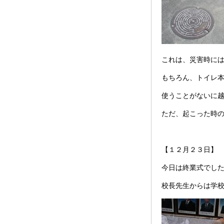
これは、災害時に
もちろん、トイレ
使うことがないに
ただ、起こった時
【１２月２３日】
今日は終業式でし
校長先生からは学