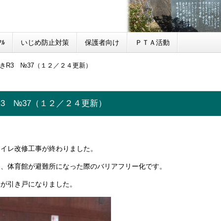
ﾙ
いじめ防止対策
保護者向け
ＰＴＡ活動
きR3 №37（１２／２４更新）
3 №37（１２／２４更新）
トイレ改修工事が終わりました。
は、体育館が避難所になった際のバリアフリー化です。
アが引き戸になりました。