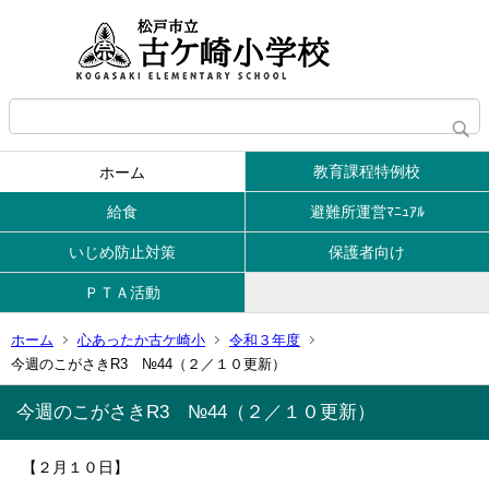
教育課程特例校
ホーム
給食
避難所運営ﾏﾆｭｱﾙ
いじめ防止対策
保護者向け
ＰＴＡ活動
ホーム
心あったか古ケ崎小
令和３年度
今週のこがさきR3 №44（２／１０更新）
今週のこがさきR3 №44（２／１０更新）
【２月１０日】