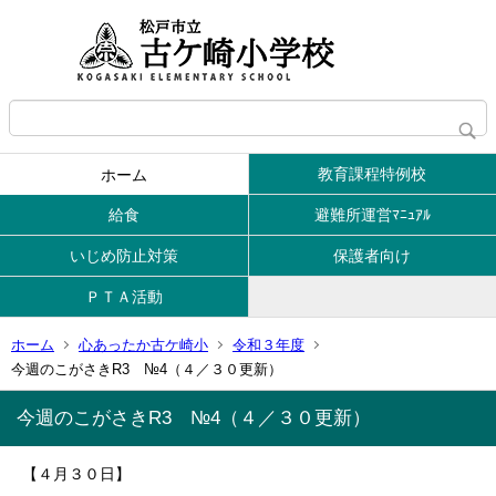
教育課程特例校
ホーム
給食
避難所運営ﾏﾆｭｱﾙ
いじめ防止対策
保護者向け
ＰＴＡ活動
ホーム
心あったか古ケ崎小
令和３年度
今週のこがさきR3 №4（４／３０更新）
今週のこがさきR3 №4（４／３０更新）
【４月３０日】