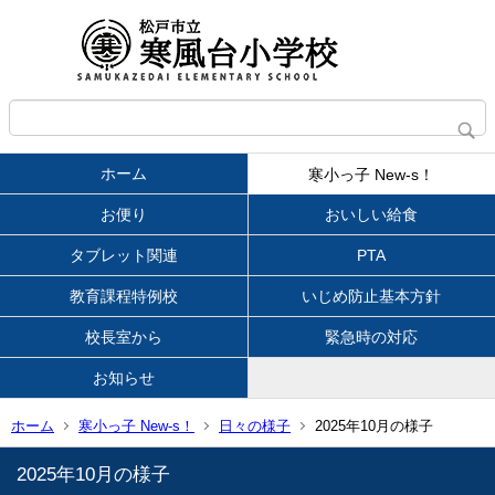
ホーム
寒小っ子 New-s！
お便り
おいしい給食
タブレット関連
PTA
教育課程特例校
いじめ防止基本方針
校長室から
緊急時の対応
お知らせ
ホーム
寒小っ子 New-s！
日々の様子
2025年10月の様子
2025年10月の様子