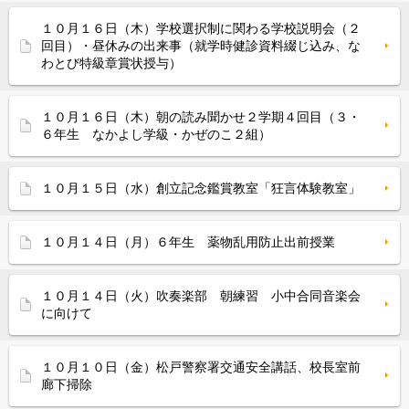
１０月１６日（木）学校選択制に関わる学校説明会（２
回目）・昼休みの出来事（就学時健診資料綴じ込み、な
わとび特級章賞状授与）
１０月１６日（木）朝の読み聞かせ２学期４回目（３・
６年生 なかよし学級・かぜのこ２組）
１０月１５日（水）創立記念鑑賞教室「狂言体験教室」
１０月１４日（月）６年生 薬物乱用防止出前授業
１０月１４日（火）吹奏楽部 朝練習 小中合同音楽会
に向けて
１０月１０日（金）松戸警察署交通安全講話、校長室前
廊下掃除