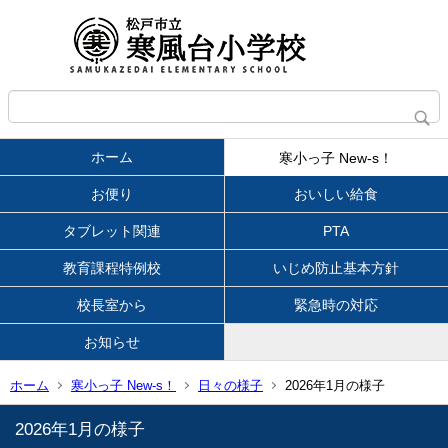
ホーム
寒小っ子 New-s！
お便り
おいしい給食
タブレット関連
PTA
教育課程特例校
いじめ防止基本方針
校長室から
緊急時の対応
お知らせ
ホーム
寒小っ子 New-s！
日々の様子
2026年1月の様子
2026年1月の様子