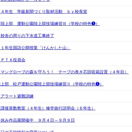
）４年生 学級新聞づくり取材活動 ｂｙ校長室
）陸上部 運動公園陸上競技場練習Ⅲ（学校の特色❶）
）校舎の周りの下水道工事終了
）１年生国語公開授業「けんかした山」
）ＰＴＡ役員会
）マングローブの森を守ろう！ テープの巻き芯回収箱設置（４年目）
陸上部 松戸運動公園陸上競技場練習Ⅱ（学校の特色❶）
Ｊアラート避難訓練
放課後算数教室（４年生）修学旅行説明会（６年生）
夏休み作品展開催中 ９月４日～９月９日