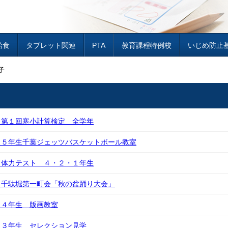
給食
タブレット関連
PTA
教育課程特例校
いじめ防止
子
）第１回寒小計算検定 全学年
）５年生千葉ジェッツバスケットボール教室
）体力テスト ４・２・１年生
）千駄堀第一町会「秋の盆踊り大会」
）４年生 版画教室
）３年生 セレクション見学