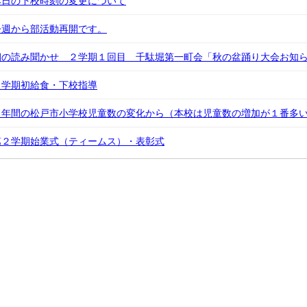
本日の下校時刻の変更について
今週から部活動再開です。
朝の読み聞かせ ２学期１回目 千駄堀第一町会「秋の盆踊り大会お知
２学期初給食・下校指導
４年間の松戸市小学校児童数の変化から（本校は児童数の増加が１番多
第２学期始業式（ティームス）・表彰式