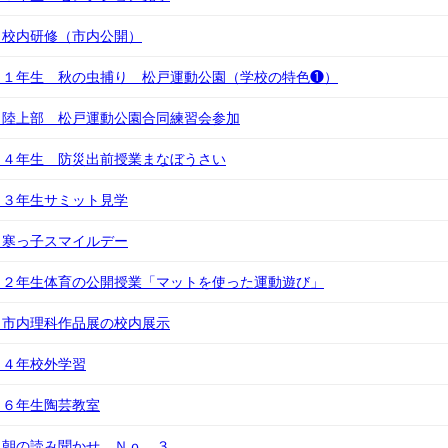
）校内研修（市内公開）
）１年生 秋の虫捕り 松戸運動公園（学校の特色❶）
）陸上部 松戸運動公園合同練習会参加
）４年生 防災出前授業まなぼうさい
）３年生サミット見学
）寒っ子スマイルデー
）２年生体育の公開授業「マットを使った運動遊び」
）市内理科作品展の校内展示
）４年校外学習
）６年生陶芸教室
）朝の読み聞かせ Ｎｏ．３