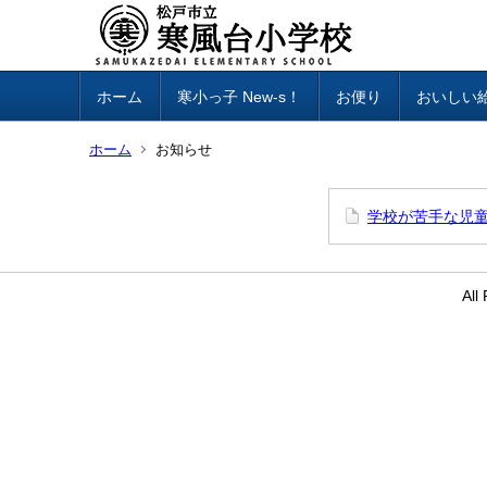
ホーム
寒小っ子 New-s！
お便り
おいしい
ホーム
お知らせ
学校が苦手な児
Al