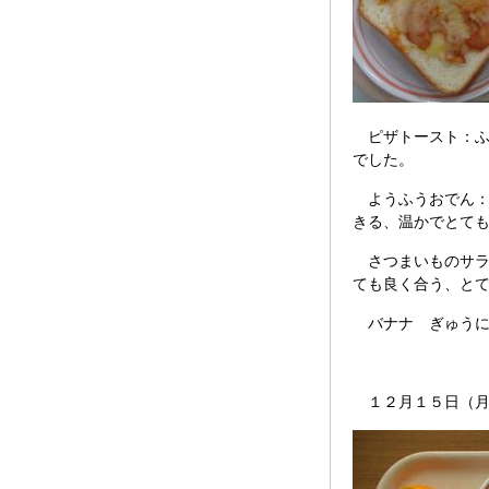
ピザトースト：ふ
でした。
ようふうおでん：
きる、温かでとて
さつまいものサラ
ても良く合う、と
バナナ ぎゅうに
１２月１５日（月