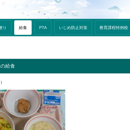
便り
給食
PTA
いじめ防止対策
教育課程特例校
月の給食
）