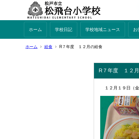
ホーム
学校日記
学校地域ニュース
お
ホーム
給食
R７年度 １２月の給食
R７年度 １２
１２月１９日（金