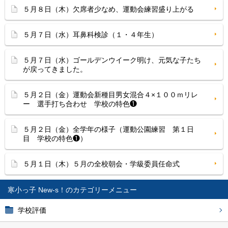
５月８日（木）欠席者少なめ、運動会練習盛り上がる
５月７日（水）耳鼻科検診（１・４年生）
５月７日（水）ゴールデンウイーク明け、元気な子たち
が戻ってきました。
５月２日（金）運動会新種目男女混合４×１００ｍリレ
ー 選手打ち合わせ 学校の特色❶
５月２日（金）全学年の様子（運動公園練習 第１日
目 学校の特色❶）
５月１日（木）５月の全校朝会・学級委員任命式
寒小っ子 New-s！
学校評価