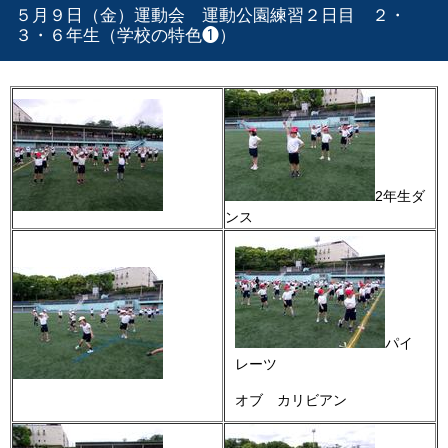
５月９日（金）運動会 運動公園練習２日目 ２・
３・６年生（学校の特色❶）
2年生ダ
ンス
パイ
レーツ
オブ カリビアン