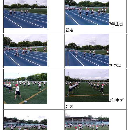
3年生徒
競走
80m走
3年生ダ
ンス