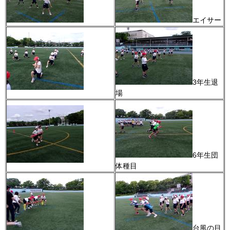
エイサー
3年生退
場
6年生団
体種目
台風の目