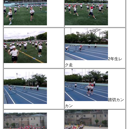
2年生レ
ク走
踏切カン
カン​