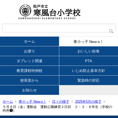
ホーム
寒小っ子 New-s！
お便り
おいしい給食
タブレット関連
PTA
教育課程特例校
いじめ防止基本方針
校長室から
緊急時の対応
お知らせ
ホーム
寒小っ子 New-s！
日々の様子
2025年5月の様子
５月９日（金）運動会 運動公園練習２日目 ２・３・６年生（学校の
特色❶）