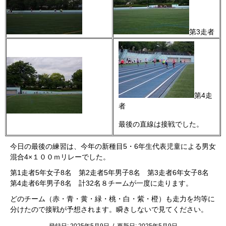
第3走者
第4走
者
最後の直線は接戦でした。
今日の最後の練習は、今年の新種目5・6年生代表児童による男女
混合4×１００ｍリレーでした。
第1走者5年女子8名 第2走者5年男子8名 第3走者6年女子8名
第4走者6年男子8名 計32名８チームが一度に走ります。
どのチーム（赤・青・黄・緑・桃・白・紫・橙）も走力を均等に
分けたので接戦が予想されます。瞬きしないで見てください。