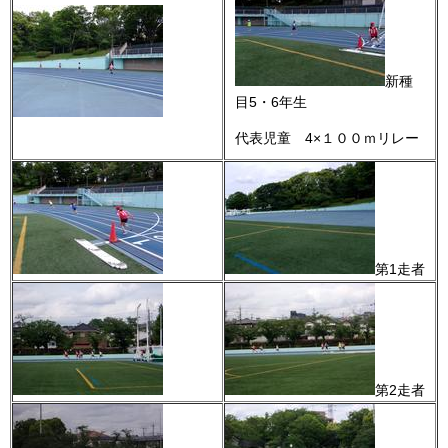
新種
目5・6年生
代表児童 4×１００ｍリレー
第1走者
第2走者