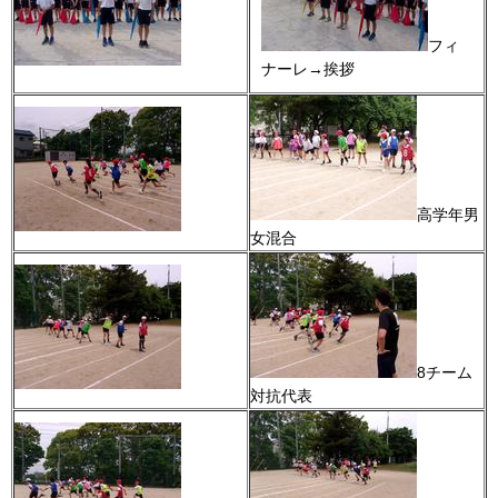
フィ
ナーレ→挨拶
高学年男
女混合
8チーム
対抗代表