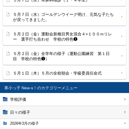
５月７日（水）耳鼻科検診（１・４年生）
５月７日（水）ゴールデンウイーク明け、元気な子たち
が戻ってきました。
５月２日（金）運動会新種目男女混合４×１００ｍリレ
ー 選手打ち合わせ 学校の特色❶
５月２日（金）全学年の様子（運動公園練習 第１日
目 学校の特色❶）
５月１日（木）５月の全校朝会・学級委員任命式
寒小っ子 New-s！
学校評価
日々の様子
2026年3月の様子