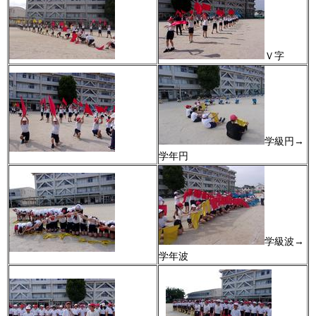
Ｖ字
学級円→
学年円
学級波→
学年波