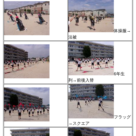
体操服→
法被
6年生
列→前後入替
フラッグ
→スクエア