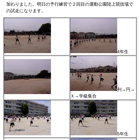
加わりました。明日の予行練習で２回目の運動公園陸上競技場で
の試走になります。
4年生
列→円→
Ｘ→学級集合
5年生