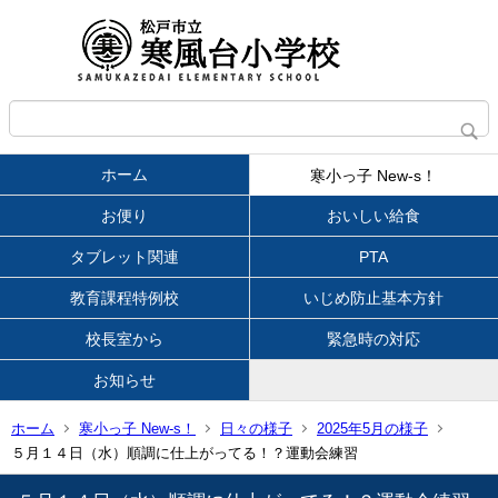
ホーム
寒小っ子 New-s！
お便り
おいしい給食
タブレット関連
PTA
教育課程特例校
いじめ防止基本方針
校長室から
緊急時の対応
お知らせ
ホーム
寒小っ子 New-s！
日々の様子
2025年5月の様子
５月１４日（水）順調に仕上がってる！？運動会練習