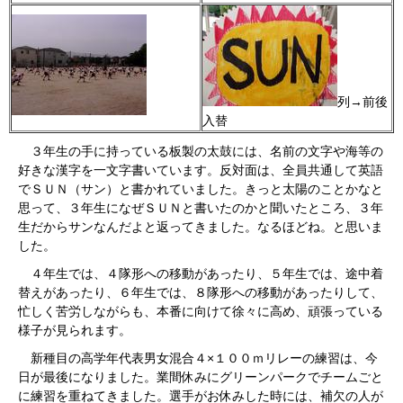
列→前後
入替
３年生の手に持っている板製の太鼓には、
名前の文字や海
等の
好きな漢字を一文字書いています。反対面は、
全員共通して英語
でＳＵＮ（サン）と書かれていました。きっと太陽のことかなと
思って、３年生になぜＳＵＮと書いたのかと聞いたところ、３年
生だからサンなんだよと返ってきました。なるほどね。と思いま
した。
４年生では、４隊形への移動があったり、５年生では、途中着
替えがあったり、６年生では、８隊形への移動があったりして、
忙しく苦労しながらも、本番に向けて徐々に高め、頑張っている
様子が見られます。
新種目の高学年代表男女混合４×１００ｍリレーの練習は、今
日が最後になりました。業間休みにグリーンパークでチームごと
に練習を重ねてきました。選手がお休みした時には、補欠の人が