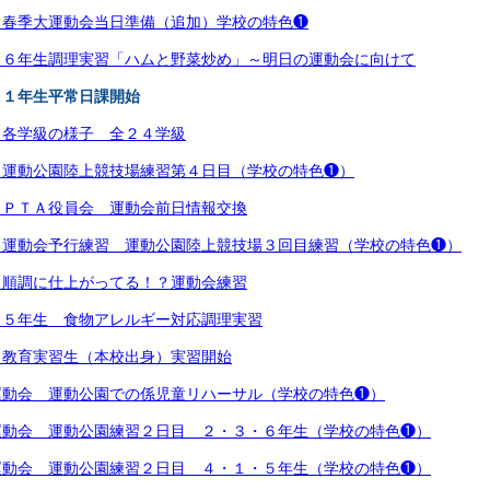
）春季大運動会当日準備（追加）学校の特色❶
）６年生調理実習「ハムと野菜炒め」～明日の運動会に向けて
）１年生平常日課開始
）各学級の様子 全２４学級
）運動公園陸上競技場練習第４日目（学校の特色❶）
）ＰＴＡ役員会 運動会前日情報交換
）運動会予行練習 運動公園陸上競技場３回目練習（学校の特色❶）
）順調に仕上がってる！？運動会練習
）５年生 食物アレルギー対応調理実習
）教育実習生（本校出身）実習開始
運動会 運動公園での係児童リハーサル（学校の特色❶）
運動会 運動公園練習２日目 ２・３・６年生（学校の特色❶）
運動会 運動公園練習２日目 ４・１・５年生（学校の特色❶）