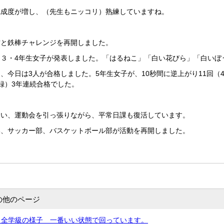
完成度が増し、（先生もニッコリ）熟練していますね。
賞と鉄棒チャレンジを再開しました。
３・4年生女子が発表しました。「はるねこ」「白い花びら」「白いぼ
、今日は3人が合格しました。5年生女子が、10秒間に逆上がり11回（
録）3年連続合格でした。
い、運動会を引っ張りながら、平常日課も復活しています。
部、サッカー部、バスケットボール部が活動を再開しました。
の他のページ
）全学級の様子 一番いい状態で回っています。