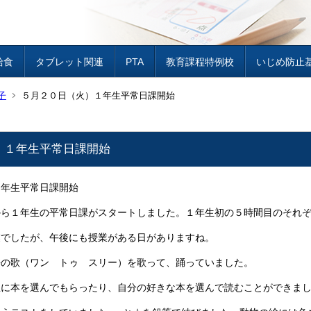
給食
タブレット関連
PTA
教育課程特例校
いじめ防止
子
５月２０日（火）１年生平常日課開始
）１年生平常日課開始
１年生平常日課開始
ら１年生の平常日課がスタートしました。１年生初の５時間目のそれぞ
業でしたが、午後にも授業がある日がありますね。
語の歌（ワン トゥ スリー）を歌って、踊っていました。
生に本を選んでもらったり、自分の好きな本を選んで読むことができま