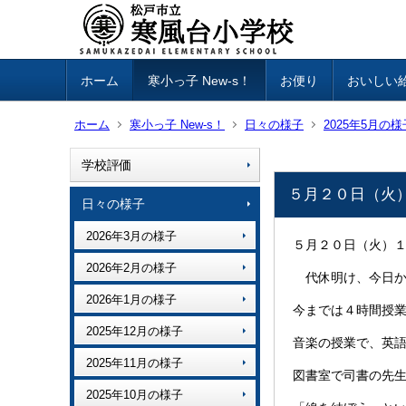
ホーム
寒小っ子 New-s！
お便り
おいしい
ホーム
寒小っ子 New-s！
日々の様子
2025年5月の様
学校評価
５月２０日（火
日々の様子
2026年3月の様子
５月２０日（火）
2026年2月の様子
代休明け、今日か
2026年1月の様子
今までは４時間授
2025年12月の様子
音楽の授業で、英
2025年11月の様子
図書室で司書の先
2025年10月の様子