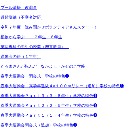
）プール清掃 教職員
）避難訓練（不審者対応）
）令和７年度 読み聞かせボランティアさんスタート！
植物から学ぶ １ ２年生・６年生
）英語専科の先生の授業（増置教員）
）運動会の絵（１年生）
）だるまさんが転んだ なかよし・かぜのこ学級
）春季大運動会 閉会式 学校の特色❶
）春季大運動会 高学年選抜４×１００ｍリレー（追加）学校の特色❶
）春季大運動会Ｐａｒｔ３（３・６年生）学校の特色❶
）春季大運動会Ｐａｒｔ２（２・５年生）学校の特色❶
）春季大運動会Ｐａｒｔ１（１・４年生）学校の特色❶
）春季大運動会開会式（追加）学校の特色❶