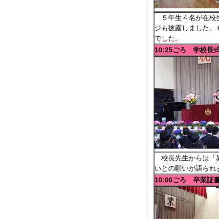
５年生４名が在校生
ジも披露しました。
でした。
10:25ごろ 学校長
校長先生からは「異
いとの願いが語られ
10:00ごろ 卒業証