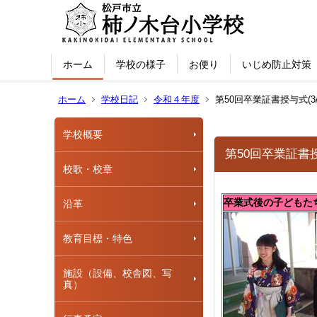
ホーム
学校の様子
お便り
いじめ防止対策
ホーム
学校日記
令和４年度
第50回卒業証書授与式(3/
学校概要
第50回卒業証書授与
校歌・校章
卒業式後の子どもた
沿革
教育目標・特色
施設（設備、校舎図、写
真）