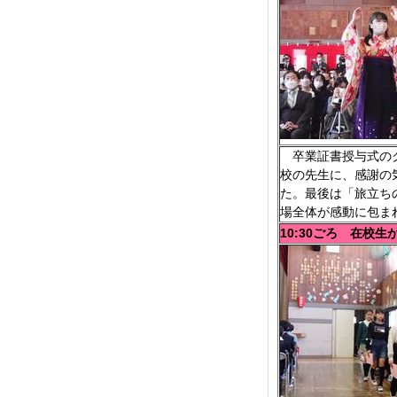
卒業証書授与式のク
校の先生に、感謝の
た。最後は「旅立ち
場全体が感動に包ま
10:30ごろ 在校