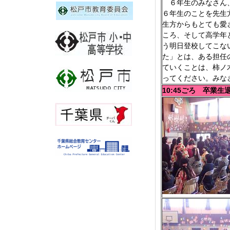
６年生のみなさん、
６年生のことを先生
生方からもとても愛
ころ、そして高学年
う明日登校してこな
た」とは、ある担任
ていくことは、柿ノ
ってください。みな
10:45ごろ 卒業生