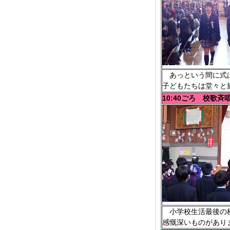
あっという間に式は
子どもたちは堂々と
10:40ごろ 校歌斉
小学校生活最後の校
感慨深いものがあり