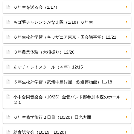
６年生を送る会（2/17）
ちば夢チャレンジかなえ隊（1/18）６年生
６年生校外学習（キッザニア東京・国会議事堂）12/21
３年農業体験（大根掘り）12/20
あすチャレ！スクール（４年）12/15
５年生校外学習（武州中島紺屋、鉄道博物館）11/18
小中合同音楽会（10/25）金管バンド部参加＠森のホール
２１
６年生修学旅行２日目（10/20）日光方面
給食試食会（10/19、10/20）