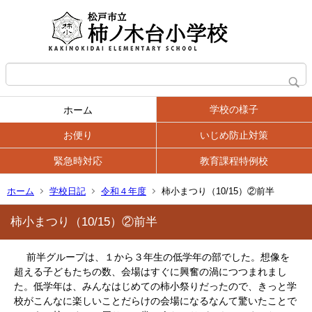
学校の様子
ホーム
お便り
いじめ防止対策
緊急時対応
教育課程特例校
ホーム
学校日記
令和４年度
柿小まつり（10/15）②前半
柿小まつり（10/15）②前半
前半グループは、１から３年生の低学年の部でした。想像を
超える子どもたちの数、会場はすぐに興奮の渦につつまれまし
た。低学年は、みんなはじめての柿小祭りだったので、きっと学
校がこんなに楽しいことだらけの会場になるなんて驚いたことで