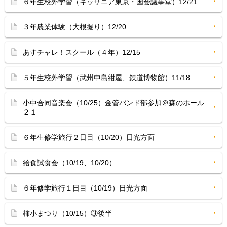
６年生校外学習（キッザニア東京・国会議事堂）12/21
３年農業体験（大根掘り）12/20
あすチャレ！スクール（４年）12/15
５年生校外学習（武州中島紺屋、鉄道博物館）11/18
小中合同音楽会（10/25）金管バンド部参加＠森のホール
２１
６年生修学旅行２日目（10/20）日光方面
給食試食会（10/19、10/20）
６年修学旅行１日目（10/19）日光方面
柿小まつり（10/15）③後半