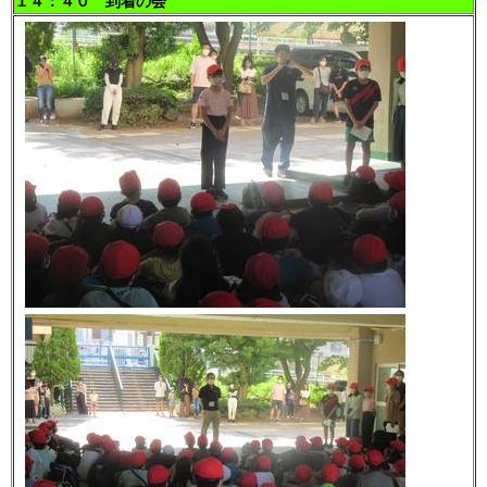
１４：４０ 到着の会